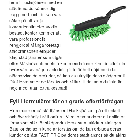
hem i Hucksjöåsen med en
städfirma du känner dig
trygg med, och du kan vara
säker på att varje
kvadratcentimeter av din
bostad, kontor kommer att
vara professionellt
rengjorda! Många företag i
städbranschen erbjuder
idag städtjänster som utgår
efter Mäklarsamfundets rekommendationer. Om du eller din
hyresvärd av någon anledning inte är helt nöjd med den
städservice de erbjuder, så kan du utnyttja dess städgaranti.
Då återkommer de förstås och rättar till det som du inte är
nöjd med, utan extra kostnad!
Fyll i formuläret för en gratis offertförfrågan
Finn experter på städtjänster i Hucksjöåsen, på ett enkelt
och överskådligt sätt online.! Vi rekommenderar att anlita en
firma som står för städprodukterna samt städutrustningen.
Bäst för dig som kund är förstås om de kan erbjuda deras
kunder ett lågt FAST PRIS på deras städtjänster så du aldrig