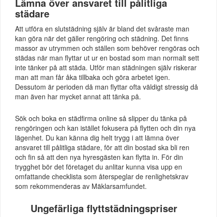
Lämna över ansvaret till pålitliga
städare
Att utföra en slutstädning själv är bland det svåraste man
kan göra när det gäller rengöring och städning. Det finns
massor av utrymmen och ställen som behöver rengöras och
städas när man flyttar ut ur en bostad som man normalt sett
inte tänker på att städa. Utför man städningen själv riskerar
man att man får åka tillbaka och göra arbetet igen.
Dessutom är perioden då man flyttar ofta väldigt stressig då
man även har mycket annat att tänka på.
Sök och boka en städfirma online så slipper du tänka på
rengöringen och kan istället fokusera på flytten och din nya
lägenhet. Du kan känna dig helt trygg i att lämna över
ansvaret till pålitliga städare, för att din bostad ska bli ren
och fin så att den nya hyresgästen kan flytta in. För din
trygghet bör det företaget du anlitar kunna visa upp en
omfattande checklista som återspeglar de renlighetskrav
som rekommenderas av Mäklarsamfundet.
Ungefärliga flyttstädningspriser