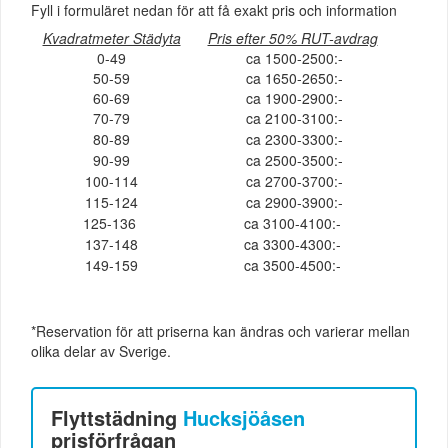
Fyll i formuläret nedan för att få exakt pris och information
Kvadratmeter Städyta
Pris efter 50% RUT-avdrag
0-49
ca 1500-2500:-
50-59
ca 1650-2650:-
60-69
ca 1900-2900:-
70-79
ca 2100-3100:-
80-89
ca 2300-3300:-
90-99
ca 2500-3500:-
100-114
ca 2700-3700:-
115-124
ca 2900-3900:-
125-136
ca 3100-4100:-
137-148
ca 3300-4300:-
149-159
ca 3500-4500:-
*Reservation för att priserna kan ändras och varierar mellan
olika delar av Sverige.
Flyttstädning
Hucksjöåsen
prisförfrågan