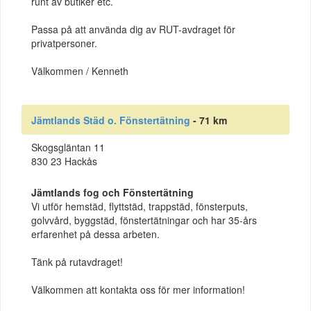
runt av butiker etc.
Passa på att använda dig av RUT-avdraget för
privatpersoner.
Välkommen / Kenneth
Jämtlands Städ o. Fönstertätning
- 71 km
Skogsgläntan 11
830 23 Hackås
Jämtlands fog och Fönstertätning
Vi utför hemstäd, flyttstäd, trappstäd, fönsterputs,
golvvård, byggstäd, fönstertätningar och har 35-års
erfarenhet på dessa arbeten.
Tänk på rutavdraget!
Välkommen att kontakta oss för mer information!