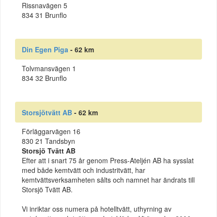
Rissnavägen 5
834 31 Brunflo
Din Egen Piga
- 62 km
Tolvmansvägen 1
834 32 Brunflo
Storsjötvätt AB
- 62 km
Förläggarvägen 16
830 21 Tandsbyn
Storsjö Tvätt AB
Efter att i snart 75 år genom Press-Ateljén AB ha sysslat
med både kemtvätt och industritvätt, har
kemtvättsverksamheten sålts och namnet har ändrats till
Storsjö Tvätt AB.
Vi inriktar oss numera på hotelltvätt, uthyrning av