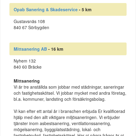
Opab Sanering & Skadeservice
- 5 km
Gustavsnäs 108
840 67 Sörbygden
Mittsanering AB
- 16 km
Nyhem 132
840 60 Bräcke
Mittsanering
Vi är tre anställda som jobbar med städningar, saneringar
och fastighetsskötsel. Vi jobbar mycket med andra företag,
bl.a. kommuner, landsting och försäkringsbolag.
Vi kan efter ett antal år i branschen erbjuda Er kvalificerad
hjälp med den allt viktigare miljösaneringen. Vi erbjuder
tjänster inom asbestsanering, ventilationssanering,
mögelsanering, byggplatsstädning, lokal- och
fastighetsvård, fastighetsskötsel. Har ni några frågor är ni