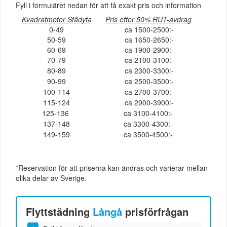
Fyll i formuläret nedan för att få exakt pris och information
Kvadratmeter Städyta
Pris efter 50% RUT-avdrag
0-49
ca 1500-2500:-
50-59
ca 1650-2650:-
60-69
ca 1900-2900:-
70-79
ca 2100-3100:-
80-89
ca 2300-3300:-
90-99
ca 2500-3500:-
100-114
ca 2700-3700:-
115-124
ca 2900-3900:-
125-136
ca 3100-4100:-
137-148
ca 3300-4300:-
149-159
ca 3500-4500:-
*Reservation för att priserna kan ändras och varierar mellan
olika delar av Sverige.
Flyttstädning
Långå
prisförfrågan