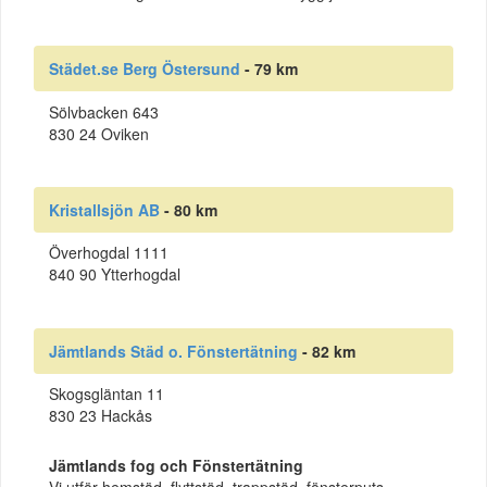
Städet.se Berg Östersund
- 79 km
Sölvbacken 643
830 24 Oviken
Kristallsjön AB
- 80 km
Överhogdal 1111
840 90 Ytterhogdal
Jämtlands Städ o. Fönstertätning
- 82 km
Skogsgläntan 11
830 23 Hackås
Jämtlands fog och Fönstertätning
Vi utför hemstäd, flyttstäd, trappstäd, fönsterputs,