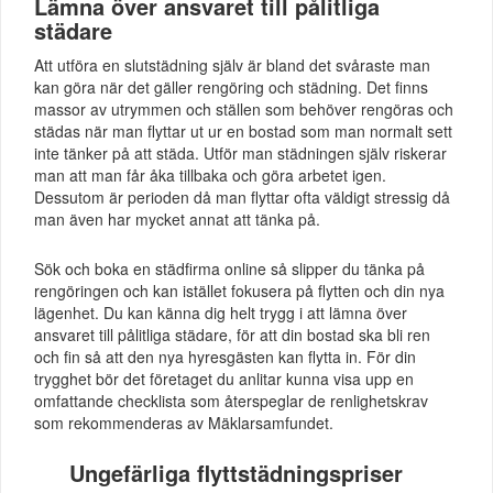
Lämna över ansvaret till pålitliga
städare
Att utföra en slutstädning själv är bland det svåraste man
kan göra när det gäller rengöring och städning. Det finns
massor av utrymmen och ställen som behöver rengöras och
städas när man flyttar ut ur en bostad som man normalt sett
inte tänker på att städa. Utför man städningen själv riskerar
man att man får åka tillbaka och göra arbetet igen.
Dessutom är perioden då man flyttar ofta väldigt stressig då
man även har mycket annat att tänka på.
Sök och boka en städfirma online så slipper du tänka på
rengöringen och kan istället fokusera på flytten och din nya
lägenhet. Du kan känna dig helt trygg i att lämna över
ansvaret till pålitliga städare, för att din bostad ska bli ren
och fin så att den nya hyresgästen kan flytta in. För din
trygghet bör det företaget du anlitar kunna visa upp en
omfattande checklista som återspeglar de renlighetskrav
som rekommenderas av Mäklarsamfundet.
Ungefärliga flyttstädningspriser