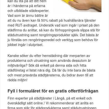
kan du lita på att ditt hem
är i händerna på erfarna
och utbildade städexperter.
Vad som är ännu bättre är
att du nu även kan få 50% rabatt på hushållsnära tjänster
med RUT-avdraget. Undersök vad som ingår i priset på den
städfirma du anlitar, så kan du förhoppningsvis slippa stå för
städutrustning samt rengöringsprodukter själv. Det bästa är
ju förstås om rengöringsmedel och verktyg som behövs för
jobbet ingår i slutpriset.
Kanske söker du efter hemstädning där merparten av
produkterna och utrustning som används dessutom är
miljövänliga? Sök då enkelt på denna sida och hitta
städföretag vi listat nära dig. Då får du inte bara de bästa
och mest prisvärda städtjänsterna, du bidrar även till att
rädda miljön!
Fyll i formuläret för en gratis offertförfrågan
Finn experter på städtjänster i Långå, på ett enkelt och
överskådligt sätt online.! Vi rekommenderar att anlita en
firma som står för städprodukterna samt städutrustningen.