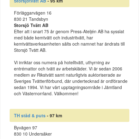
Storsjötvätt AB
- 95 km
Förläggarvägen 16
830 21 Tandsbyn
Storsjö Tvätt AB
Efter att i snart 75 år genom Press-Ateljén AB ha sysslat
med både kemtvätt och industritvätt, har
kemtvättsverksamheten sålts och namnet har ändrats till
Storsjö Tvätt AB.
Vi inriktar oss numera på hotelltvätt, uthyrning av
entrémattor och tvätt av arbetskläder. Vi är sedan 2006
medlem av Rikstvätt samt naturligtvis auktoriserade av
Sveriges Tvätteriförbund, där undertecknad är ordförande
sedan 1994. Vi har vårt upptagningsområde i Jämtland
och Västernorrland. Välkommen!
TH städ & puts
- 97 km
Byvägen 97
830 10 Undersåker