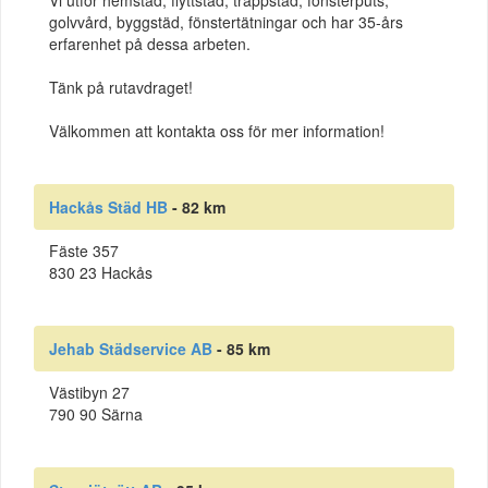
golvvård, byggstäd, fönstertätningar och har 35-års
erfarenhet på dessa arbeten.
Tänk på rutavdraget!
Välkommen att kontakta oss för mer information!
Hackås Städ HB
- 82 km
Fäste 357
830 23 Hackås
Jehab Städservice AB
- 85 km
Västibyn 27
790 90 Särna