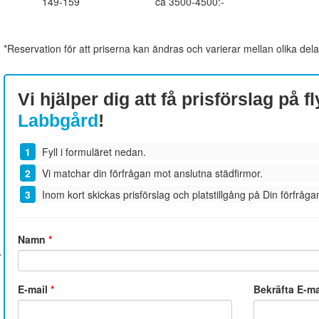
149-159
ca 3500-4500:-
*Reservation för att priserna kan ändras och varierar mellan olika dela
Vi hjälper dig att få prisförslag på fl
Labbgård
!
Fyll i formuläret nedan.
Vi matchar din förfrågan mot anslutna städfirmor.
Inom kort skickas prisförslag och platstillgång på Din förfrågan
Namn
*
E-mail
*
Bekräfta E-m