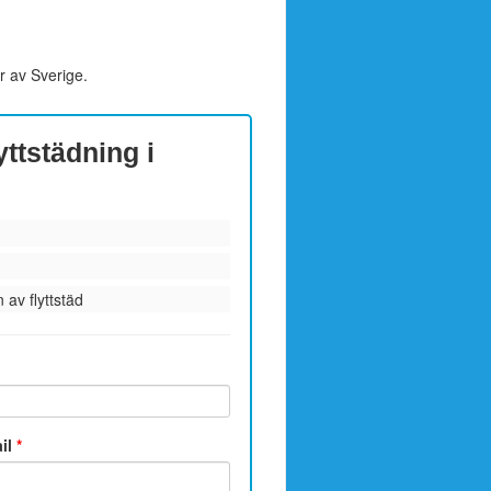
r av Sverige.
yttstädning i
 av flyttstäd
ail
*