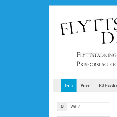
Hem
Priser
RUT-avdr
Välj län