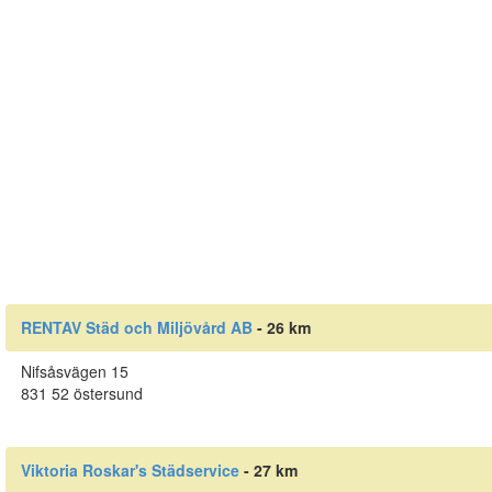
RENTAV Städ och Miljövård AB
- 26 km
Nifsåsvägen 15
831 52 östersund
Viktoria Roskar's Städservice
- 27 km