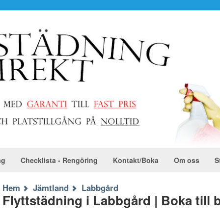
ag
Checklista - Rengöring
Kontakt/Boka
Om oss
S
Hem
Jämtland
Labbgård
Flyttstädning i Labbgård | Boka till 