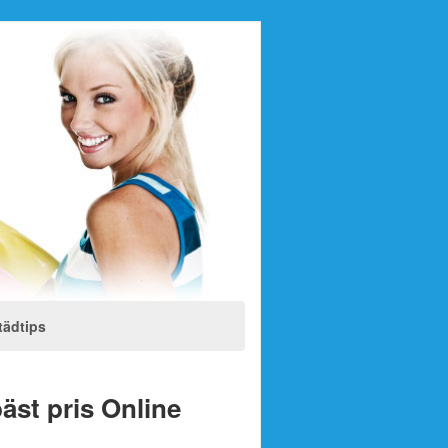
tädtips
bäst pris Online