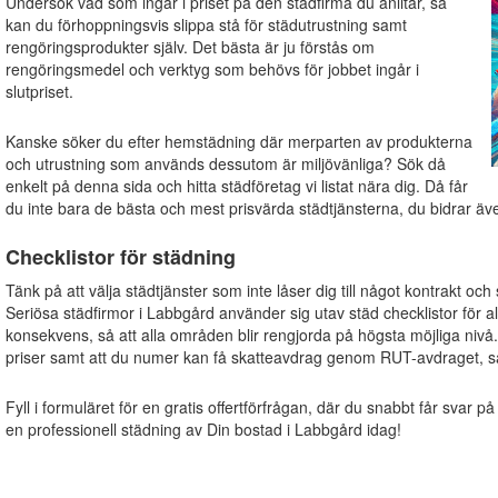
Undersök vad som ingår i priset på den städfirma du anlitar, så
kan du förhoppningsvis slippa stå för städutrustning samt
rengöringsprodukter själv. Det bästa är ju förstås om
rengöringsmedel och verktyg som behövs för jobbet ingår i
slutpriset.
Kanske söker du efter hemstädning där merparten av produkterna
och utrustning som används dessutom är miljövänliga? Sök då
enkelt på denna sida och hitta städföretag vi listat nära dig. Då får
du inte bara de bästa och mest prisvärda städtjänsterna, du bidrar även 
Checklistor för städning
Tänk på att välja städtjänster som inte låser dig till något kontrakt och
Seriösa städfirmor i Labbgård använder sig utav städ checklistor för alla
konsekvens, så att alla områden blir rengjorda på högsta möjliga nivå
priser samt att du numer kan få skatteavdrag genom RUT-avdraget, s
Fyll i formuläret för en gratis offertförfrågan, där du snabbt får svar på
en professionell städning av Din bostad i Labbgård idag!