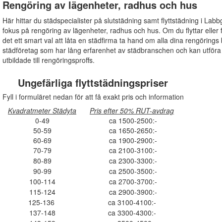
Rengöring av lägenheter, radhus och hus
Här hittar du städspecialister på slutstädning samt flyttstädning i Labb
fokus på rengöring av lägenheter, radhus och hus. Om du flyttar eller fö
det ett smart val att låta en städfirma ta hand om alla dina rengörings b
städföretag som har lång erfarenhet av städbranschen och kan utför
utbildade till rengöringsproffs.
Ungefärliga flyttstädningspriser
Fyll i formuläret nedan för att få exakt pris och information
Kvadratmeter Städyta
Pris efter 50% RUT-avdrag
0-49
ca 1500-2500:-
50-59
ca 1650-2650:-
60-69
ca 1900-2900:-
70-79
ca 2100-3100:-
80-89
ca 2300-3300:-
90-99
ca 2500-3500:-
100-114
ca 2700-3700:-
115-124
ca 2900-3900:-
125-136
ca 3100-4100:-
137-148
ca 3300-4300:-