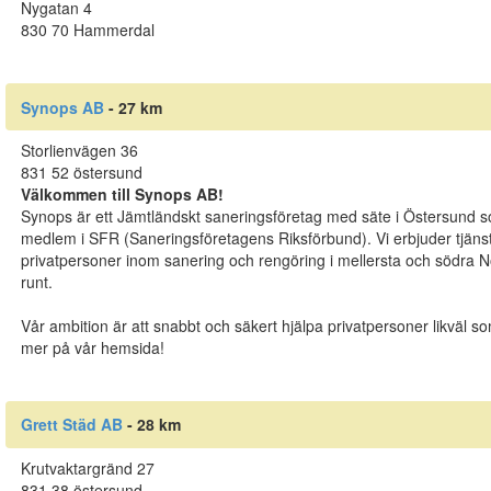
Nygatan 4
830 70 Hammerdal
Synops AB
- 27 km
Storlienvägen 36
831 52 östersund
Välkommen till Synops AB!
Synops är ett Jämtländskt saneringsföretag med säte i Östersund som 
medlem i SFR (Saneringsföretagens Riksförbund). Vi erbjuder tjänster
privatpersoner inom sanering och rengöring i mellersta och södra N
runt.
Vår ambition är att snabbt och säkert hjälpa privatpersoner likväl 
mer på vår hemsida!
Grett Städ AB
- 28 km
Krutvaktargränd 27
831 38 östersund