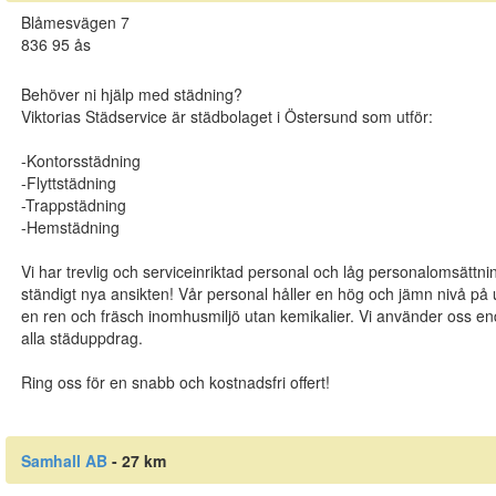
Blåmesvägen 7
836 95 ås
Behöver ni hjälp med städning?
Viktorias Städservice är städbolaget i Östersund som utför:
-Kontorsstädning
-Flyttstädning
-Trappstädning
-Hemstädning
Vi har trevlig och serviceinriktad personal och låg personalomsättni
ständigt nya ansikten! Vår personal håller en hög och jämn nivå på ut
en ren och fräsch inomhusmiljö utan kemikalier. Vi använder oss en
alla städuppdrag.
Ring oss för en snabb och kostnadsfri offert!
Samhall AB
- 27 km