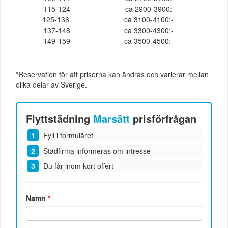
115-124
ca 2900-3900:-
125-136
ca 3100-4100:-
137-148
ca 3300-4300:-
149-159
ca 3500-4500:-
*Reservation för att priserna kan ändras och varierar mellan
olika delar av Sverige.
Flyttstädning
Marsätt
prisförfrågan
Fyll i formuläret
Städfirma informeras om intresse
Du får inom kort offert
Namn
*