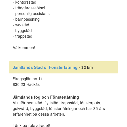
- kontorsstäd
- trädgårdsskötsel
- personlig assistans
- barnpassning
- wc-städ
- byggstäd
- trappstäd
Välkommen!
Jämtlands Städ o. Fönstertätning
- 32 km
Skogsgläntan 11
830 23 Hackås
Jämtlands fog och Fönstertätning
Vi utför hemstäd, flyttstäd, trappstäd, fönsterputs,
golvvård, byggstäd, fönstertätningar och har 35-års
erfarenhet på dessa arbeten.
Tänk på rutavdraget!