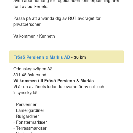
Även abonnemang för regelbunden fönsterputsning året
runt av butiker etc.
Passa på att använda dig av RUT-avdraget för
privatpersoner.
Välkommen / Kenneth
Frösö Persienn & Markis AB
- 30 km
Odenskogsvägen 32
831 48 östersund
Välkommen till Frösö Persienn & Markis
Vi är en av länets ledande leverantör av sol- och
insynsskydd!
- Persienner
- Lamellgardiner
- Rullgardiner
- Fönstermarkiser
- Terrassmarkiser