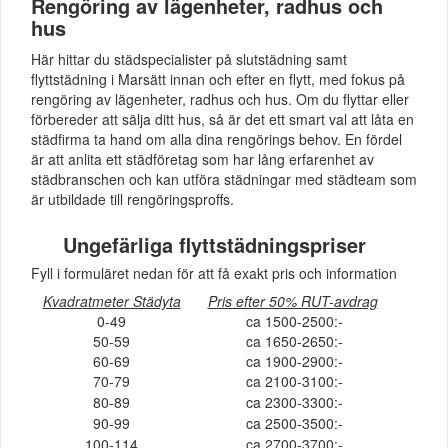
Rengöring av lägenheter, radhus och
hus
Här hittar du städspecialister på slutstädning samt
flyttstädning i Marsätt innan och efter en flytt, med fokus på
rengöring av lägenheter, radhus och hus. Om du flyttar eller
förbereder att sälja ditt hus, så är det ett smart val att låta en
städfirma ta hand om alla dina rengörings behov. En fördel
är att anlita ett städföretag som har lång erfarenhet av
städbranschen och kan utföra städningar med städteam som
är utbildade till rengöringsproffs.
Ungefärliga flyttstädningspriser
Fyll i formuläret nedan för att få exakt pris och information
Kvadratmeter Städyta
Pris efter 50% RUT-avdrag
0-49
ca 1500-2500:-
50-59
ca 1650-2650:-
60-69
ca 1900-2900:-
70-79
ca 2100-3100:-
80-89
ca 2300-3300:-
90-99
ca 2500-3500:-
100-114
ca 2700-3700:-