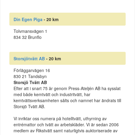
Din Egen Piga
- 20 km
Tolvmansvägen 1
834 32 Brunflo
Storsjötvätt AB
- 20 km
Förläggarvägen 16
830 21 Tandsbyn
Storsjö Tvätt AB
Efter att i snart 75 år genom Press-Ateljén AB ha sysslat
med både kemtvätt och industritvätt, har
kemtvättsverksamheten sålts och namnet har ändrats till
Storsjö Tvätt AB.
Vi inriktar oss numera på hotelltvätt, uthyrning av
entrémattor och tvätt av arbetskläder. Vi är sedan 2006
medlem av Rikstvätt samt naturligtvis auktoriserade av