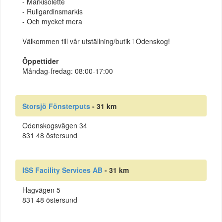
- Markisolette
- Rullgardinsmarkis
- Och mycket mera
Välkommen till vår utställning/butik i Odenskog!
Öppettider
Måndag-fredag: 08:00-17:00
Storsjö Fönsterputs
- 31 km
Odenskogsvägen 34
831 48 östersund
ISS Facility Services AB
- 31 km
Hagvägen 5
831 48 östersund