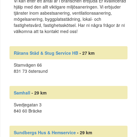
Vi kan efter ett antal år i branschen erbjuda Er kvalificerad
hjälp med den allt viktigare miljösaneringen. Vi erbjuder
tjänster inom asbestsanering, ventilationssanering,
mögelsanering, byggplatsstädning, lokal- och
fastighetsvård, fastighetsskötsel. Har ni några frågor är ni
välkomna att ta kontakt med oss!
Rätans Städ & Stug Service HB
- 27 km
Stamvägen 66
831 73 östersund
Samhall
- 29 km
Svedjegatan 3
840 60 Bräcke
Sundbergs Hus & Hemservice
- 29 km