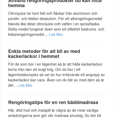
Använd rengöringsprodukter du kan hitta
hemma
Citronjuice tar bort fett och fläckar från aluminium och
porslin, och bleker dessutom. För ett allrengöringsmedel
blanda lika delar citronjuice och vatten i en sprayflaska.
Detta medel fungerar även som ett effektivt badrums- och
köksrengöringsmedel....
Läs Mer
Enkla metoder för att bli av med
kackerlackor i hemmet
För de som bor i en lägenhet så är att hålla kackerlackor
borta från den ett evigt krig. Om du bor i ett
lägenhetskomplex så vet du hur irriterande ett angrepp av
kackerlackor kan vara. Även om du blir av med dem så är
det ...
Läs Mer
Rengöringstips för en ren bäddmadrass
Hår, död hud och matspill är några av de mest vanliga
anledningarna som gör vår madrass smutsig. Du bör bli