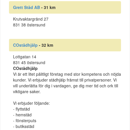
Grett Städ AB
- 31 km
Krutvaktargränd 27
831 38 östersund
COstädhjälp
- 32 km
Lottgatan 14
831 45 östersund
COstädhjälp
Vi är ett litet pålitligt företag med stor kompetens och nöjda
kunder. Vi erbjuder städhjälp främst till privatpersoner. Vi
vill underlätta för dig i vardagen, ge dig mer tid och ork till
viktigare saker.
Vi erbjuder följande:
- flyttstäd
- hemstäd
- fönsterputs
- butiksstäd