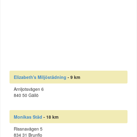
Elizabeth's Miljöstädning
- 9 km
Arnljotsvägen 6
840 50 Gällö
Monikas Städ
- 18 km
Rissnavägen 5
834 31 Brunflo