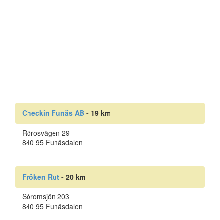
Checkin Funäs AB
- 19 km
Rörosvägen 29
840 95 Funäsdalen
Fröken Rut
- 20 km
Söromsjön 203
840 95 Funäsdalen