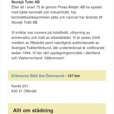
Storsjö Tvätt AB
Efter att i snart 75 år genom Press-Ateljén AB ha sysslat
med både kemtvätt och industritvätt, har
kemtvättsverksamheten sålts och namnet har ändrats till
Storsjö Tvätt AB.
Vi inriktar oss numera på hotelltvätt, uthyrning av
entrémattor och tvätt av arbetskläder. Vi är sedan 2006
medlem av Rikstvätt samt naturligtvis auktoriserade av
Sveriges Tvätteriförbund, där undertecknad är ordförande
sedan 1994. Vi har vårt upptagningsområde i Jämtland
och Västernorrland. Välkommen!
Erikssons Städ Åre-Östersund
- 107 km
Kaxås 201
830 51 Offerdal
Allt om städning