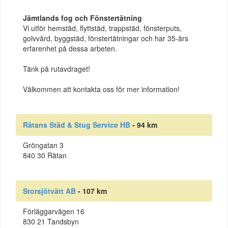
Jämtlands fog och Fönstertätning
Vi utför hemstäd, flyttstäd, trappstäd, fönsterputs,
golvvård, byggstäd, fönstertätningar och har 35-års
erfarenhet på dessa arbeten.
Tänk på rutavdraget!
Välkommen att kontakta oss för mer information!
Rätans Städ & Stug Service HB
- 94 km
Gröngatan 3
840 30 Rätan
Storsjötvätt AB
- 107 km
Förläggarvägen 16
830 21 Tandsbyn