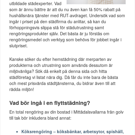
utbildade städexperter. Vad
som är ännu bättre är att du nu även kan få 50% rabatt på
hushållsnära tjänster med RUT-avdraget. Undersök vad som
ingår i priset på den städfirma du anlitar, så kan du
förhoppningsvis slippa stå för städutrustning samt
rengöringsprodukter själv. Det bästa är ju förstås om
rengöringsmedel och verktyg som behövs för jobbet ingår i
slutpriset.
Kanske söker du efter hemstädning där merparten av
produkterna och utrustning som används dessutom är
miljövänliga? Sök då enkelt på denna sida och hitta
städföretag vi listat nära dig. Då får du inte bara de bästa
och mest prisvärda städtjänsterna, du bidrar även till att
rädda miljön!
Vad bör ingå i en flyttstädning?
En total rengöring av din bostad i Mittådalsvallarna från golv
till tak bör inkludera bland annat:
Köksrengöring – köksbänkar, arbetsytor, spishäll,