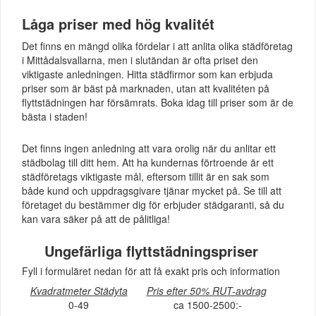
Låga priser med hög kvalitét
Det finns en mängd olika fördelar i att anlita olika städföretag
i Mittådalsvallarna, men i slutändan är ofta priset den
viktigaste anledningen. Hitta städfirmor som kan erbjuda
priser som är bäst på marknaden, utan att kvalitéten på
flyttstädningen har försämrats. Boka idag till priser som är de
bästa i staden!
Det finns ingen anledning att vara orolig när du anlitar ett
städbolag till ditt hem. Att ha kundernas förtroende är ett
städföretags viktigaste mål, eftersom tillit är en sak som
både kund och uppdragsgivare tjänar mycket på. Se till att
företaget du bestämmer dig för erbjuder städgaranti, så du
kan vara säker på att de pålitliga!
Ungefärliga flyttstädningspriser
Fyll i formuläret nedan för att få exakt pris och information
Kvadratmeter Städyta
Pris efter 50% RUT-avdrag
0-49
ca 1500-2500:-