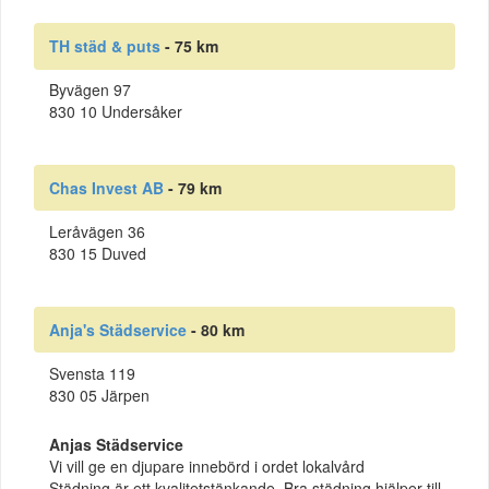
TH städ & puts
- 75 km
Byvägen 97
830 10 Undersåker
Chas Invest AB
- 79 km
Leråvägen 36
830 15 Duved
Anja's Städservice
- 80 km
Svensta 119
830 05 Järpen
Anjas Städservice
Vi vill ge en djupare innebörd i ordet lokalvård
Städning är ett kvalitetstänkande. Bra städning hjälper till