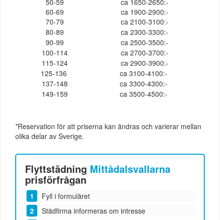
50-59
ca 1650-2650:-
60-69
ca 1900-2900:-
70-79
ca 2100-3100:-
80-89
ca 2300-3300:-
90-99
ca 2500-3500:-
100-114
ca 2700-3700:-
115-124
ca 2900-3900:-
125-136
ca 3100-4100:-
137-148
ca 3300-4300:-
149-159
ca 3500-4500:-
*Reservation för att priserna kan ändras och varierar mellan
olika delar av Sverige.
Flyttstädning
Mittådalsvallarna
prisförfrågan
Fyll i formuläret
Städfirma informeras om intresse