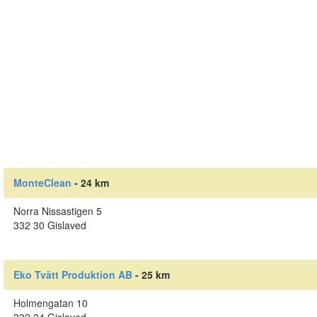
MonteClean
- 24 km
Norra Nissastigen 5
332 30 Gislaved
Eko Tvätt Produktion AB
- 25 km
Holmengatan 10