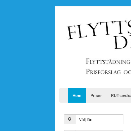
Hem
Priser
RUT-avdr
Välj län