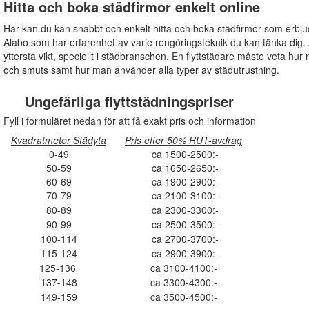
Hitta och boka städfirmor enkelt online
Här kan du kan snabbt och enkelt hitta och boka städfirmor som erbju
Alabo som har erfarenhet av varje rengöringsteknik du kan tänka dig. 
yttersta vikt, speciellt i städbranschen. En flyttstädare måste veta hur 
och smuts samt hur man använder alla typer av städutrustning.
Ungefärliga flyttstädningspriser
Fyll i formuläret nedan för att få exakt pris och information
Kvadratmeter Städyta
Pris efter 50% RUT-avdrag
0-49
ca 1500-2500:-
50-59
ca 1650-2650:-
60-69
ca 1900-2900:-
70-79
ca 2100-3100:-
80-89
ca 2300-3300:-
90-99
ca 2500-3500:-
100-114
ca 2700-3700:-
115-124
ca 2900-3900:-
125-136
ca 3100-4100:-
137-148
ca 3300-4300:-
149-159
ca 3500-4500:-