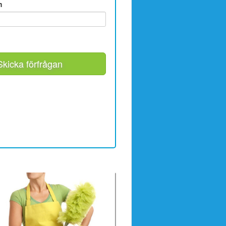
m
Skicka förfrågan