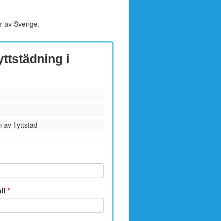
r av Sverige.
yttstädning i
 av flyttstäd
ail
*