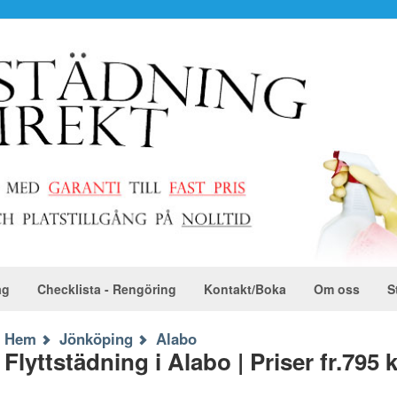
ag
Checklista - Rengöring
Kontakt/Boka
Om oss
S
Hem
Jönköping
Alabo
Flyttstädning i Alabo | Priser fr.795 k