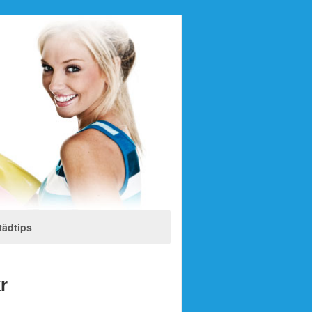
tädtips
r