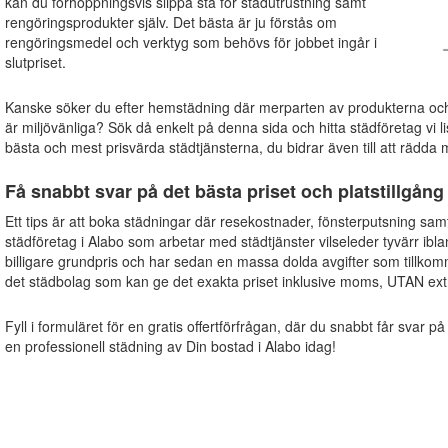
kan du förhoppningsvis slippa stå för städutrustning samt
rengöringsprodukter själv. Det bästa är ju förstås om
rengöringsmedel och verktyg som behövs för jobbet ingår i
slutpriset.
Kanske söker du efter hemstädning där merparten av produkterna o
är miljövänliga? Sök då enkelt på denna sida och hitta städföretag vi li
bästa och mest prisvärda städtjänsterna, du bidrar även till att rädda m
Få snabbt svar på det bästa priset och platstillgång
Ett tips är att boka städningar där resekostnader, fönsterputsning sam
städföretag i Alabo som arbetar med städtjänster vilseleder tyvärr ibl
billigare grundpris och har sedan en massa dolda avgifter som tillkom
det städbolag som kan ge det exakta priset inklusive moms, UTAN extr
Fyll i formuläret för en gratis offertförfrågan, där du snabbt får svar på
en professionell städning av Din bostad i Alabo idag!