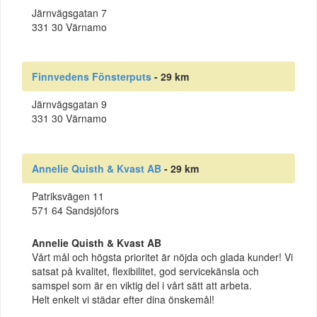
Järnvägsgatan 7
331 30 Värnamo
Finnvedens Fönsterputs
- 29 km
Järnvägsgatan 9
331 30 Värnamo
Annelie Quisth & Kvast AB
- 29 km
Patriksvägen 11
571 64 Sandsjöfors
Annelie Quisth & Kvast AB
Vårt mål och högsta prioritet är nöjda och glada kunder! Vi
satsat på kvalitet, flexibilitet, god servicekänsla och
samspel som är en viktig del i vårt sätt att arbeta.
Helt enkelt vi städar efter dina önskemål!