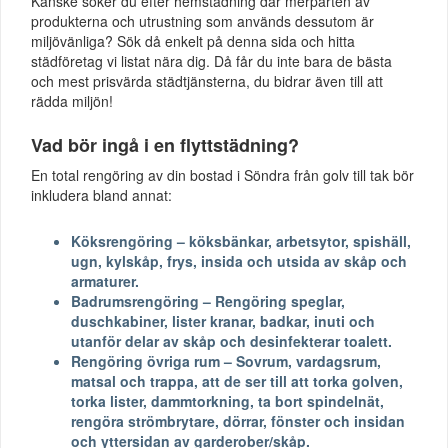
Kanske söker du efter hemstädning där merparten av
produkterna och utrustning som används dessutom är
miljövänliga? Sök då enkelt på denna sida och hitta
städföretag vi listat nära dig. Då får du inte bara de bästa
och mest prisvärda städtjänsterna, du bidrar även till att
rädda miljön!
Vad bör ingå i en flyttstädning?
En total rengöring av din bostad i Söndra från golv till tak bör
inkludera bland annat:
Köksrengöring – köksbänkar, arbetsytor, spishäll,
ugn, kylskåp, frys, insida och utsida av skåp och
armaturer.
Badrumsrengöring – Rengöring speglar,
duschkabiner, lister kranar, badkar, inuti och
utanför delar av skåp och desinfekterar toalett.
Rengöring övriga rum – Sovrum, vardagsrum,
matsal och trappa, att de ser till att torka golven,
torka lister, dammtorkning, ta bort spindelnät,
rengöra strömbrytare, dörrar, fönster och insidan
och yttersidan av garderober/skåp.