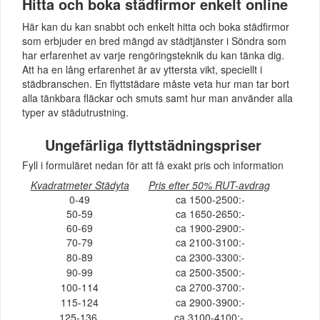
Hitta och boka städfirmor enkelt online
Här kan du kan snabbt och enkelt hitta och boka städfirmor
som erbjuder en bred mängd av städtjänster i Söndra som
har erfarenhet av varje rengöringsteknik du kan tänka dig.
Att ha en lång erfarenhet är av yttersta vikt, speciellt i
städbranschen. En flyttstädare måste veta hur man tar bort
alla tänkbara fläckar och smuts samt hur man använder alla
typer av städutrustning.
Ungefärliga flyttstädningspriser
Fyll i formuläret nedan för att få exakt pris och information
Kvadratmeter Städyta
Pris efter 50% RUT-avdrag
0-49
ca 1500-2500:-
50-59
ca 1650-2650:-
60-69
ca 1900-2900:-
70-79
ca 2100-3100:-
80-89
ca 2300-3300:-
90-99
ca 2500-3500:-
100-114
ca 2700-3700:-
115-124
ca 2900-3900:-
125-136
ca 3100-4100:-