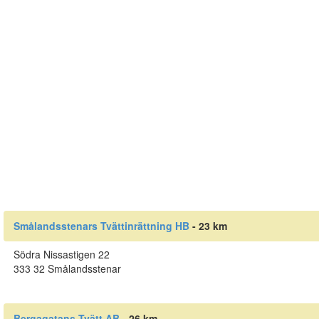
Smålandsstenars Tvättinrättning HB
- 23 km
Södra Nissastigen 22
333 32 Smålandsstenar
Bergagatans Tvätt AB
- 26 km