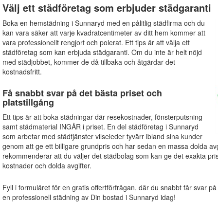
Välj ett städföretag som erbjuder städgaranti
Boka en hemstädning i Sunnaryd med en pålitlig städfirma och du
kan vara säker att varje kvadratcentimeter av ditt hem kommer att
vara professionellt rengjort och polerat. Ett tips är att välja ett
städföretag som kan erbjuda städgaranti. Om du inte är helt nöjd
med städjobbet, kommer de då tillbaka och åtgärdar det
kostnadsfritt.
Få snabbt svar på det bästa priset och
platstillgång
Ett tips är att boka städningar där resekostnader, fönsterputsning
samt städmaterial INGÅR i priset. En del städföretag i Sunnaryd
som arbetar med städtjänster vilseleder tyvärr ibland sina kunder
genom att ge ett billigare grundpris och har sedan en massa dolda avg
rekommenderar att du väljer det städbolag som kan ge det exakta pri
kostnader och dolda avgifter.
Fyll i formuläret för en gratis offertförfrågan, där du snabbt får svar på
en professionell städning av Din bostad i Sunnaryd idag!