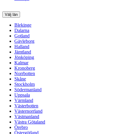
Välj län
Blekinge
Dalarna
Gotland
Gävleborg
Halland
Jämtland
Jönköping
Kalmar
Kronoberg
Norrbotten
Skåne
Stockholm
Södermanland
Uppsala
Värmland
Västerbotten
Västernorrland
Västmanland
Västra Götaland
Örebro
Östergötland