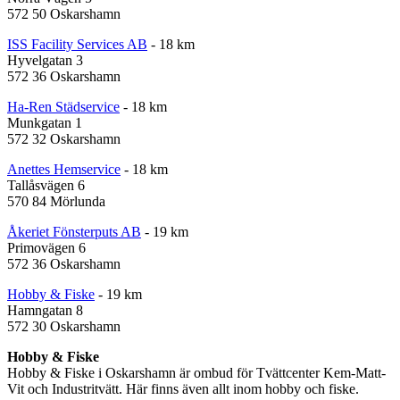
572 50 Oskarshamn
ISS Facility Services AB
- 18 km
Hyvelgatan 3
572 36 Oskarshamn
Ha-Ren Städservice
- 18 km
Munkgatan 1
572 32 Oskarshamn
Anettes Hemservice
- 18 km
Tallåsvägen 6
570 84 Mörlunda
Åkeriet Fönsterputs AB
- 19 km
Primovägen 6
572 36 Oskarshamn
Hobby & Fiske
- 19 km
Hamngatan 8
572 30 Oskarshamn
Hobby & Fiske
Hobby & Fiske i Oskarshamn är ombud för Tvättcenter Kem-Matt-
Vit och Industritvätt. Här finns även allt inom hobby och fiske.