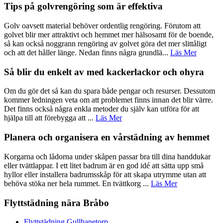
Tips på golvrengöring som är effektiva
Golv oavsett material behöver ordentlig rengöring. Förutom att
golvet blir mer attraktivt och hemmet mer hälsosamt för de boende,
så kan också noggrann rengöring av golvet göra det mer slittåligt
och att det håller länge. Nedan finns några grundlä...
Läs Mer
Så blir du enkelt av med kackerlackor och ohyra
Om du gör det så kan du spara både pengar och resurser. Dessutom
kommer ledningen veta om att problemet finns innan det blir värre.
Det finns också några enkla metoder du själv kan utföra för att
hjälpa till att förebygga att ...
Läs Mer
Planera och organisera en vårstädning av hemmet
Korgarna och lådorna under skåpen passar bra till dina handdukar
eller tvättlappar. I ett litet badrum är en god idé att sätta upp små
hyllor eller installera badrumsskåp för att skapa utrymme utan att
behöva stöka ner hela rummet. En tvättkorg ...
Läs Mer
Flyttstädning nära Bråbo
Flyttstädning Gullhanetorp