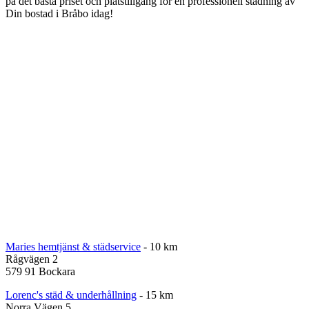
på det bästa priset och platstillgång för en professionell städning av
Din bostad i Bråbo idag!
Maries hemtjänst & städservice
- 10 km
Rågvägen 2
579 91 Bockara
Lorenc's städ & underhållning
- 15 km
Norra Vägen 5