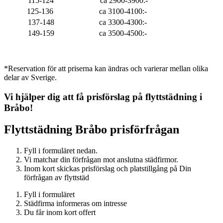
115-124
ca 2900-3900:-
125-136
ca 3100-4100:-
137-148
ca 3300-4300:-
149-159
ca 3500-4500:-
*Reservation för att priserna kan ändras och varierar mellan olika
delar av Sverige.
Vi hjälper dig att få prisförslag på flyttstädning i
Bråbo
!
Flyttstädning
Bråbo
prisförfrågan
Fyll i formuläret nedan.
Vi matchar din förfrågan mot anslutna städfirmor.
Inom kort skickas prisförslag och platstillgång på Din
förfrågan av flyttstäd
Fyll i formuläret
Städfirma informeras om intresse
Du får inom kort offert