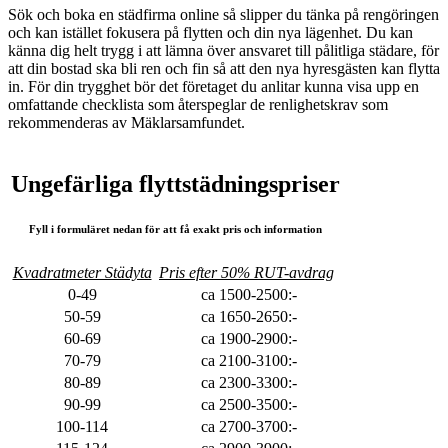
Sök och boka en städfirma online så slipper du tänka på rengöringen
och kan istället fokusera på flytten och din nya lägenhet. Du kan
känna dig helt trygg i att lämna över ansvaret till pålitliga städare, för
att din bostad ska bli ren och fin så att den nya hyresgästen kan flytta
in. För din trygghet bör det företaget du anlitar kunna visa upp en
omfattande checklista som återspeglar de renlighetskrav som
rekommenderas av Mäklarsamfundet.
Ungefärliga flyttstädningspriser
Fyll i formuläret nedan för att få exakt pris och information
Kvadratmeter Städyta
Pris efter 50% RUT-avdrag
0-49
ca 1500-2500:-
50-59
ca 1650-2650:-
60-69
ca 1900-2900:-
70-79
ca 2100-3100:-
80-89
ca 2300-3300:-
90-99
ca 2500-3500:-
100-114
ca 2700-3700:-