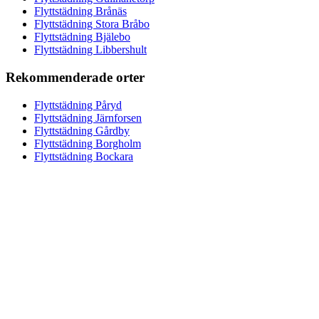
Flyttstädning Brånäs
Flyttstädning Stora Bråbo
Flyttstädning Bjälebo
Flyttstädning Libbershult
Rekommenderade orter
Flyttstädning Påryd
Flyttstädning Järnforsen
Flyttstädning Gårdby
Flyttstädning Borgholm
Flyttstädning Bockara