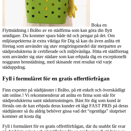
Boka en
Flyttstädning i Bråbo av en städfirma som kan göra din flytt
smidigare. Du kommer spara både tid och pengar på det. Om
miljöaspekterna är extra viktiga för Dig så kan du även anlita ett
företag som använder sig utav rengöringsmedel där merparten av
städprodukterna är certifierade och miljövänliga. Hitta ett städföretag
som använder sig utav städare som kan erbjuda dig en exceptionellt
noggrann hemstädning, med skinande rent resultat vid varje
städuppdrag.
Fyll i formuläret för en gratis offertförfrågan
Finn experter på städtjänster i Bråbo, på ett enkelt och överskådligt
sätt online.! Vi rekommenderar att anlita en firma som står för
städprodukterna samt städutrustningen. Bäst för dig som kund är
förstås om de kan erbjuda deras kunder ett lågt FAST PRIS på deras
städtjänster så du aldrig behöver gissa vad det “egentliga” slutpriset
kommer att kosta dig
Fyll i formuläret för en gratis offertförfrågan, där du snabbt får svar