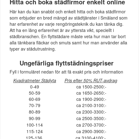
Hitta och boka städfirmor enkelt online
Här kan du kan snabbt och enkelt hitta och boka städfirmor
som erbjuder en bred mängd av städtjänster i Småland som
har erfarenhet av varje rengöringsteknik du kan tänka dig.
Att ha en lång erfarenhet är av yttersta vikt, speciellt i
städbranschen. En flyttstädare måste veta hur man tar bort
alla tänkbara fläckar och smuts samt hur man använder alla
typer av städutrustning.
Ungefärliga flyttstädningspriser
Fyll i formuläret nedan för att få exakt pris och information
Kvadratmeter Städyta
Pris efter 50% RUT-avdrag
0-49
ca 1500-2500:-
50-59
ca 1650-2650:-
60-69
ca 1900-2900:-
70-79
ca 2100-3100:-
80-89
ca 2300-3300:-
90-99
ca 2500-3500:-
100-114
ca 2700-3700:-
115-124
ca 2900-3900:-
125-136
ca 3100-4100:-