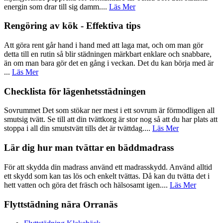
energin som drar till sig damm....
Läs Mer
Rengöring av kök - Effektiva tips
Att göra rent går hand i hand med att laga mat, och om man gör
detta till en rutin så blir städningen märkbart enklare och snabbare,
än om man bara gör det en gång i veckan. Det du kan börja med är
...
Läs Mer
Checklista för lägenhetsstädningen
Sovrummet Det som stökar ner mest i ett sovrum är förmodligen all
smutsig tvätt. Se till att din tvättkorg är stor nog så att du har plats att
stoppa i all din smutstvätt tills det är tvättdag....
Läs Mer
Lär dig hur man tvättar en bäddmadrass
För att skydda din madrass använd ett madrasskydd. Använd alltid
ett skydd som kan tas lös och enkelt tvättas. Då kan du tvätta det i
hett vatten och göra det fräsch och hälsosamt igen....
Läs Mer
Flyttstädning nära Orranäs