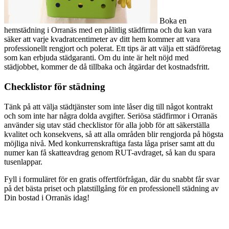
Boka en
hemstädning i Orranäs med en pålitlig städfirma och du kan vara
säker att varje kvadratcentimeter av ditt hem kommer att vara
professionellt rengjort och polerat. Ett tips är att välja ett städföretag
som kan erbjuda städgaranti. Om du inte är helt nöjd med
städjobbet, kommer de då tillbaka och åtgärdar det kostnadsfritt.
Checklistor för städning
Tänk på att välja städtjänster som inte låser dig till något kontrakt
och som inte har några dolda avgifter. Seriösa städfirmor i Orranäs
använder sig utav städ checklistor för alla jobb för att säkerställa
kvalitet och konsekvens, så att alla områden blir rengjorda på högsta
möjliga nivå. Med konkurrenskraftiga fasta låga priser samt att du
numer kan få skatteavdrag genom RUT-avdraget, så kan du spara
tusenlappar.
Fyll i formuläret för en gratis offertförfrågan, där du snabbt får svar
på det bästa priset och platstillgång för en professionell städning av
Din bostad i Orranäs idag!