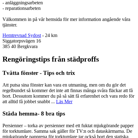
- anläggningsarbeten
- reparationsarbeten
Välkommen in på vår hemsida för mer information angående våra
tjänster.
Hemtrevnad Sydost
- 24 km
Siggatorpsvägen 16
385 40 Bergkvara
Rengöringstips från städproffs
Tvätta fönster - Tips och trix
Att putsa sina fönster kan vara en utmaning, men om du gör det
regelbundet så kommer det inte att finnas många svåra fläckar att få
bort. Dessutom kommer du på så sätt få erfarenhet och vara redo för
att alltid få jobbet snabbt ...
Läs Mer
Städa hemma- 8 bra tips
Persienner – torka av persienner med ett fuktat mjukgörande papper
för torktumlare. Samma sak gäller för TV:n och dataskärmarna. De
mjukgörande papprena för torktumlare tar också bort den statiska