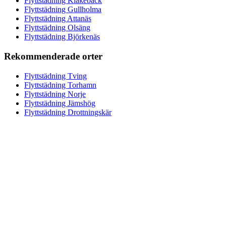
Flyttstädning Klakebäck
Flyttstädning Gullholma
Flyttstädning Attanäs
Flyttstädning Olsäng
Flyttstädning Björkenäs
Rekommenderade orter
Flyttstädning Tving
Flyttstädning Torhamn
Flyttstädning Norje
Flyttstädning Jämshög
Flyttstädning Drottningskär