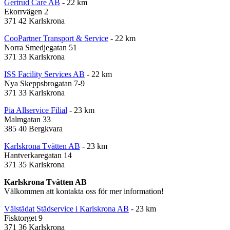
Gertrud Care AB
- 22 km
Ekorrvägen 2
371 42 Karlskrona
CooPartner Transport & Service
- 22 km
Norra Smedjegatan 51
371 33 Karlskrona
ISS Facility Services AB
- 22 km
Nya Skeppsbrogatan 7-9
371 33 Karlskrona
Pia Allservice Filial
- 23 km
Malmgatan 33
385 40 Bergkvara
Karlskrona Tvätten AB
- 23 km
Hantverkaregatan 14
371 35 Karlskrona
Karlskrona Tvätten AB
Välkommen att kontakta oss för mer information!
Välstädat Städservice i Karlskrona AB
- 23 km
Fisktorget 9
371 36 Karlskrona