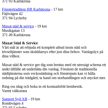
371 93 Karlskrona
Fönstertradition HB Karlskrona
- 17 km
Fäjövägen 42
371 94 Lyckeby
Maxat städ & service
- 19 km
Musikgatan 13
371 49 Karlskrona
Maxat Städ & Service
Vårt mål är att erbjuda ett komplett utbud inom städ och
trivseltjänster som skräddarsys efter just dina behov. Vardagslyx på
dina villkor.
Maxat städ & service ger dig som brottas med ett stressigt schema ett
unikt tillfälle att underlätta din vardag. Förutom de traditionella
städtjänsterna som veckostädning och fönsterputs kan vi hålla
ordning på din trädgård, ta hand om storhandlingen och mycket mer.
Ring oss idag och boka in ett kostnadsfritt hembesök.
Varmt välkomna
Support Syd AB
- 19 km
Rombvägen 4
371 65 Lyckeby