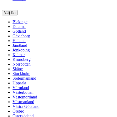
Välj län
Blekinge
Dalarna
Gotland
Gävleborg
Halland
Jämtland
Jönköping
Kalmar
Kronoberg
Norrbotten
Skåne
Stockholm
Södermanland
Uppsala
Värmland
Västerbotten
Västernorrland
Västmanland
Västra Götaland
Örebro
Östergötland