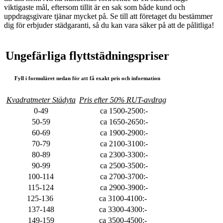
viktigaste mål, eftersom tillit är en sak som både kund och
uppdragsgivare tjänar mycket på. Se till att företaget du bestämmer
dig för erbjuder städgaranti, så du kan vara säker på att de pålitliga!
Ungefärliga flyttstädningspriser
Fyll i formuläret nedan för att få exakt pris och information
Kvadratmeter Städyta
Pris efter 50% RUT-avdrag
0-49
ca 1500-2500:-
50-59
ca 1650-2650:-
60-69
ca 1900-2900:-
70-79
ca 2100-3100:-
80-89
ca 2300-3300:-
90-99
ca 2500-3500:-
100-114
ca 2700-3700:-
115-124
ca 2900-3900:-
125-136
ca 3100-4100:-
137-148
ca 3300-4300:-
149-159
ca 3500-4500:-