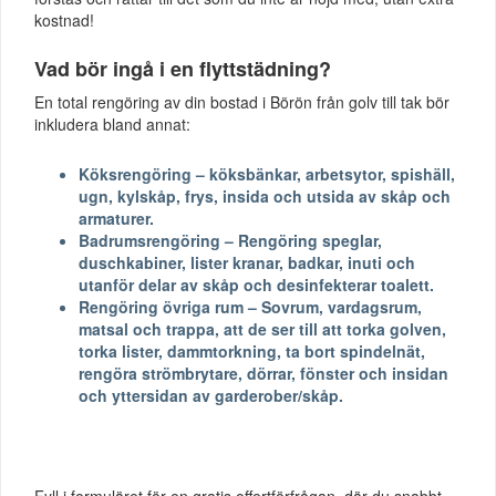
kostnad!
Vad bör ingå i en flyttstädning?
En total rengöring av din bostad i Börön från golv till tak bör
inkludera bland annat:
Köksrengöring – köksbänkar, arbetsytor, spishäll,
ugn, kylskåp, frys, insida och utsida av skåp och
armaturer.
Badrumsrengöring – Rengöring speglar,
duschkabiner, lister kranar, badkar, inuti och
utanför delar av skåp och desinfekterar toalett.
Rengöring övriga rum – Sovrum, vardagsrum,
matsal och trappa, att de ser till att torka golven,
torka lister, dammtorkning, ta bort spindelnät,
rengöra strömbrytare, dörrar, fönster och insidan
och yttersidan av garderober/skåp.
Fyll i formuläret för en gratis offertförfrågan, där du snabbt