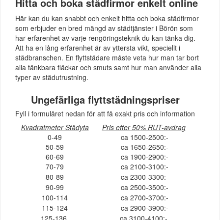
Hitta och boka städfirmor enkelt online
Här kan du kan snabbt och enkelt hitta och boka städfirmor
som erbjuder en bred mängd av städtjänster i Börön som
har erfarenhet av varje rengöringsteknik du kan tänka dig.
Att ha en lång erfarenhet är av yttersta vikt, speciellt i
städbranschen. En flyttstädare måste veta hur man tar bort
alla tänkbara fläckar och smuts samt hur man använder alla
typer av städutrustning.
Ungefärliga flyttstädningspriser
Fyll i formuläret nedan för att få exakt pris och information
Kvadratmeter Städyta
Pris efter 50% RUT-avdrag
0-49
ca 1500-2500:-
50-59
ca 1650-2650:-
60-69
ca 1900-2900:-
70-79
ca 2100-3100:-
80-89
ca 2300-3300:-
90-99
ca 2500-3500:-
100-114
ca 2700-3700:-
115-124
ca 2900-3900:-
125-136
ca 3100-4100:-