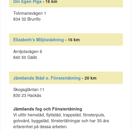
Din Egen Piga
- 16 km
Tolvmansvägen 1
834 32 Brunflo
Elizabeth's Miljöstädning
- 16 km
Arnljotsvägen 6
840 50 Gällö
Jämtlands Städ o. Fönstertätning
- 20 km
Skogsgläntan 11
830 23 Hackås
Jämtlands fog och Fönstertätning
Vi utför hemstäd, flyttstäd, trappstäd, fönsterputs,
golvvård, byggstäd, fönstertätningar och har 35-års
erfarenhet på dessa arbeten.