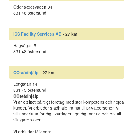
Odenskogsvägen 34
831 48 östersund
ISS Facility Services AB
- 27 km
Hagvägen 5
831 48 östersund
COstädhjälp
- 27 km
Lottgatan 14
831 45 östersund
COstädhjälp
Vi är ett litet pålitligt företag med stor kompetens och nöjda
kunder. Vi erbjuder städhjälp främst till privatpersoner. Vi
vill underlätta för dig i vardagen, ge dig mer tid och ork till
viktigare saker.
Vi erbjuder följande: