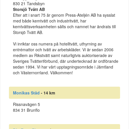
830 21 Tandsbyn
Storsjö Tvätt AB
Efter att i snart 75 år genom Press-Ateljén AB ha sysslat
med både kemtvätt och industritvätt, har
kemtvättsverksamheten sålts och namnet har ändrats till
Storsjö Tvätt AB.
Vi inriktar oss numera på hotelltvätt, uthyrning av
entrémattor och tvätt av arbetskläder. Vi är sedan 2006
medlem av Rikstvätt samt naturligtvis auktoriserade av
Sveriges Tvätteriförbund, där undertecknad är ordförande
sedan 1994. Vi har vårt upptagningsområde i Jämtland
och Västernorrland. Välkommen!
Monikas Städ
- 14 km
Rissnavägen 5
834 31 Brunflo