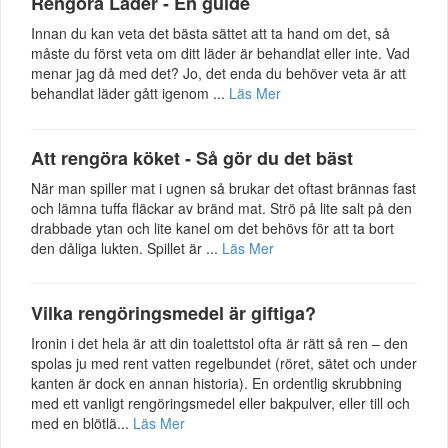
Rengöra Läder - En guide
Innan du kan veta det bästa sättet att ta hand om det, så
måste du först veta om ditt läder är behandlat eller inte. Vad
menar jag då med det? Jo, det enda du behöver veta är att
behandlat läder gått igenom ...
Läs Mer
Att rengöra köket - Så gör du det bäst
När man spiller mat i ugnen så brukar det oftast brännas fast
och lämna tuffa fläckar av bränd mat. Strö på lite salt på den
drabbade ytan och lite kanel om det behövs för att ta bort
den dåliga lukten. Spillet är ...
Läs Mer
Vilka rengöringsmedel är giftiga?
Ironin i det hela är att din toalettstol ofta är rätt så ren – den
spolas ju med rent vatten regelbundet (röret, sätet och under
kanten är dock en annan historia). En ordentlig skrubbning
med ett vanligt rengöringsmedel eller bakpulver, eller till och
med en blötlä...
Läs Mer