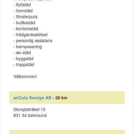
- flyttstäd
- hemstäd
- fönsterputs
- butiksstäd
- kontorsstäd
- trädgårdsskötsel
- personlig assistans
- barnpassning
- wc-städ
- byggstäd
- trappstäd
Välkommen!
anCula Sverige AB
- 28 km
Storsjöstråket 15
831 34 östersund