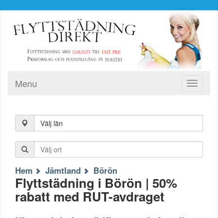
Menu
Toggle
navigati
Välj län
Hem
Jämtland
Börön
Flyttstädning i Börön | 50%
rabatt med RUT-avdraget