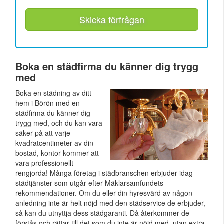
Skicka förfrågan
Boka en städfirma du känner dig trygg
med
Boka en städning av ditt
hem i Börön med en
städfirma du känner dig
trygg med, och du kan vara
säker på att varje
kvadratcentimeter av din
bostad, kontor kommer att
vara professionellt
rengjorda! Många företag i städbranschen erbjuder idag
städtjänster som utgår efter Mäklarsamfundets
rekommendationer. Om du eller din hyresvärd av någon
anledning inte är helt nöjd med den städservice de erbjuder,
så kan du utnyttja dess städgaranti. Då återkommer de
förstås och rättar till det som du inte är nöjd med, utan extra