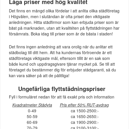
Låga priser med hög kvalitét
Det finns en mängd olika fördelar i att anlita olika städföretag
i Högvålen, men i slutändan är ofta priset den viktigaste
anledningen. Hitta städfirmor som kan erbjuda priser som är
bäst på marknaden, utan att kvalitéten på flyttstädningen har
försämrats. Boka idag till priser som är de bästa i staden!
Det finns ingen anledning att vara orolig när du anlitar ett
städbolag till ditt hem. Att ha kundernas förtroende är ett
städföretags viktigaste mål, eftersom tillit är en sak som
både kund och uppdragsgivare tjänar mycket på. Se till att
företaget du bestämmer dig för erbjuder städgaranti, så du
kan vara säker på att de pålitliga!
Ungefärliga flyttstädningspriser
Fyll i formuläret nedan för att få exakt pris och information
Kvadratmeter Städyta
Pris efter 50% RUT-avdrag
0-49
ca 1500-2500:-
50-59
ca 1650-2650:-
60-69
ca 1900-2900:-
70-79
ca 2100-3100:-