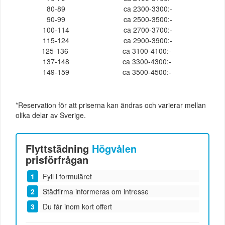
80-89
ca 2300-3300:-
90-99
ca 2500-3500:-
100-114
ca 2700-3700:-
115-124
ca 2900-3900:-
125-136
ca 3100-4100:-
137-148
ca 3300-4300:-
149-159
ca 3500-4500:-
*Reservation för att priserna kan ändras och varierar mellan
olika delar av Sverige.
Flyttstädning
Högvålen
prisförfrågan
Fyll i formuläret
Städfirma informeras om intresse
Du får inom kort offert