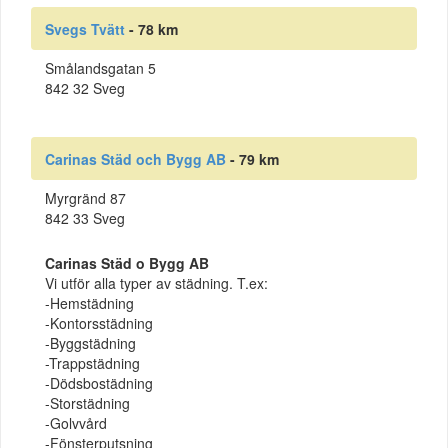
Svegs Tvätt
- 78 km
Smålandsgatan 5
842 32 Sveg
Carinas Städ och Bygg AB
- 79 km
Myrgränd 87
842 33 Sveg
Carinas Städ o Bygg AB
Vi utför alla typer av städning. T.ex:
-Hemstädning
-Kontorsstädning
-Byggstädning
-Trappstädning
-Dödsbostädning
-Storstädning
-Golvvård
-Fönsterputsning