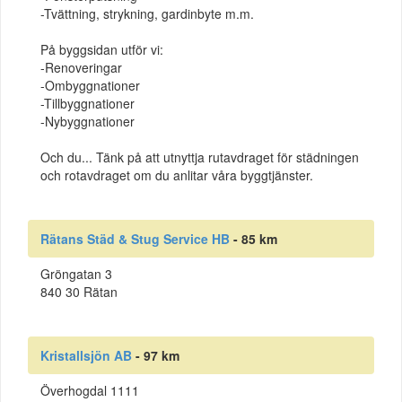
-Tvättning, strykning, gardinbyte m.m.
På byggsidan utför vi:
-Renoveringar
-Ombyggnationer
-Tillbyggnationer
-Nybyggnationer
Och du... Tänk på att utnyttja rutavdraget för städningen
och rotavdraget om du anlitar våra byggtjänster.
Rätans Städ & Stug Service HB
- 85 km
Gröngatan 3
840 30 Rätan
Kristallsjön AB
- 97 km
Överhogdal 1111