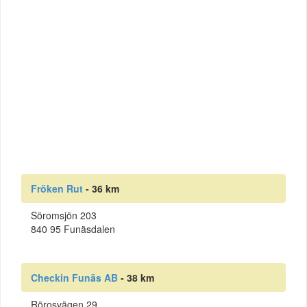
Fröken Rut
- 36 km
Söromsjön 203
840 95 Funäsdalen
Checkin Funäs AB
- 38 km
Rörosvägen 29