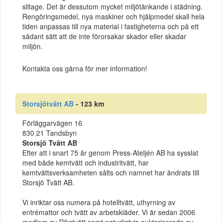
slitage. Det är dessutom mycket miljötänkande i städning.
Rengöringsmedel, nya maskiner och hjälpmedel skall hela
tiden anpassas till nya material i fastigheterna och på ett
sådant sätt att de inte förorsakar skador eller skadar
miljön.
Kontakta oss gärna för mer information!
Storsjötvätt AB
- 123 km
Förläggarvägen 16
830 21 Tandsbyn
Storsjö Tvätt AB
Efter att i snart 75 år genom Press-Ateljén AB ha sysslat
med både kemtvätt och industritvätt, har
kemtvättsverksamheten sålts och namnet har ändrats till
Storsjö Tvätt AB.
Vi inriktar oss numera på hotelltvätt, uthyrning av
entrémattor och tvätt av arbetskläder. Vi är sedan 2006