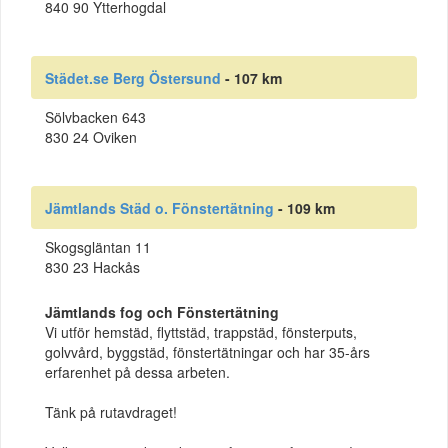
840 90 Ytterhogdal
Städet.se Berg Östersund
- 107 km
Sölvbacken 643
830 24 Oviken
Jämtlands Städ o. Fönstertätning
- 109 km
Skogsgläntan 11
830 23 Hackås
Jämtlands fog och Fönstertätning
Vi utför hemstäd, flyttstäd, trappstäd, fönsterputs,
golvvård, byggstäd, fönstertätningar och har 35-års
erfarenhet på dessa arbeten.
Tänk på rutavdraget!