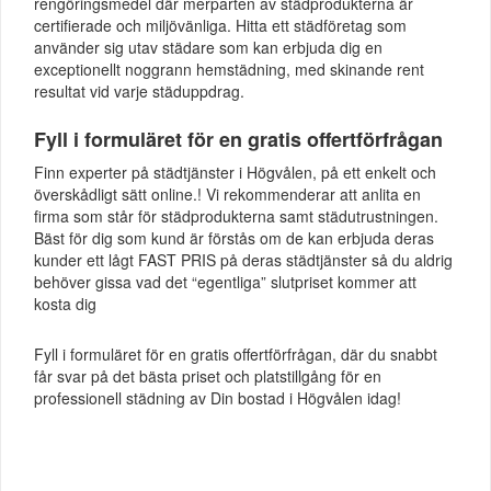
rengöringsmedel där merparten av städprodukterna är
certifierade och miljövänliga. Hitta ett städföretag som
använder sig utav städare som kan erbjuda dig en
exceptionellt noggrann hemstädning, med skinande rent
resultat vid varje städuppdrag.
Fyll i formuläret för en gratis offertförfrågan
Finn experter på städtjänster i Högvålen, på ett enkelt och
överskådligt sätt online.! Vi rekommenderar att anlita en
firma som står för städprodukterna samt städutrustningen.
Bäst för dig som kund är förstås om de kan erbjuda deras
kunder ett lågt FAST PRIS på deras städtjänster så du aldrig
behöver gissa vad det “egentliga” slutpriset kommer att
kosta dig
Fyll i formuläret för en gratis offertförfrågan, där du snabbt
får svar på det bästa priset och platstillgång för en
professionell städning av Din bostad i Högvålen idag!