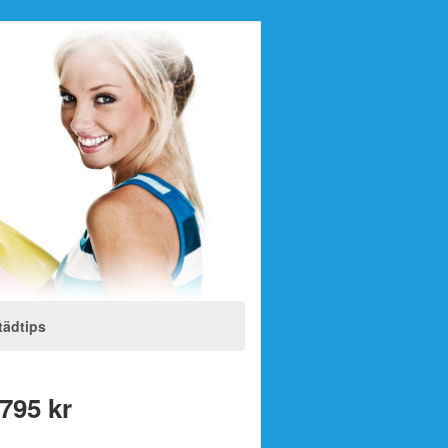
tädtips
.795 kr