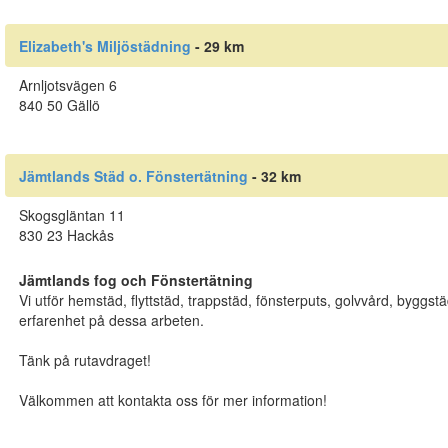
Elizabeth's Miljöstädning
- 29 km
Arnljotsvägen 6
840 50 Gällö
Jämtlands Städ o. Fönstertätning
- 32 km
Skogsgläntan 11
830 23 Hackås
Jämtlands fog och Fönstertätning
Vi utför hemstäd, flyttstäd, trappstäd, fönsterputs, golvvård, byggst
erfarenhet på dessa arbeten.
Tänk på rutavdraget!
Välkommen att kontakta oss för mer information!