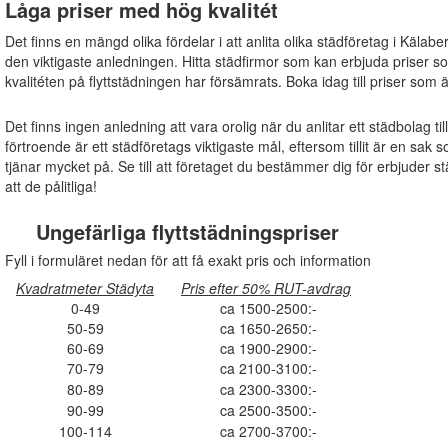
Låga priser med hög kvalitét
Det finns en mängd olika fördelar i att anlita olika städföretag i Kälabe
den viktigaste anledningen. Hitta städfirmor som kan erbjuda priser s
kvalitéten på flyttstädningen har försämrats. Boka idag till priser som 
Det finns ingen anledning att vara orolig när du anlitar ett städbolag ti
förtroende är ett städföretags viktigaste mål, eftersom tillit är en s
tjänar mycket på. Se till att företaget du bestämmer dig för erbjuder s
att de pålitliga!
Ungefärliga flyttstädningspriser
Fyll i formuläret nedan för att få exakt pris och information
Kvadratmeter Städyta
Pris efter 50% RUT-avdrag
0-49
ca 1500-2500:-
50-59
ca 1650-2650:-
60-69
ca 1900-2900:-
70-79
ca 2100-3100:-
80-89
ca 2300-3300:-
90-99
ca 2500-3500:-
100-114
ca 2700-3700:-