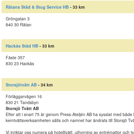
Rätans Städ & Stug Service HB
- 33 km
Gröngatan 3
840 30 Rätan
Hackås Städ HB
- 33 km
Fäste 357
830 23 Hackås
Storsjötvätt AB
- 34 km
Förläggarvägen 16
830 21 Tandsbyn
Storsjö Tvätt AB
Efter att i snart 75 år genom Press-Ateljén AB ha sysslat med både k
kemtvättsverksamheten sålts och namnet har ändrats till Storsjö Tvä
Vi inriktar oss numera på hotelltvätt, uthyrning av entrémattor och t