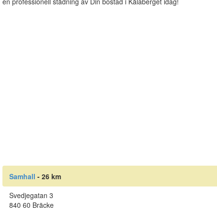
en professionell städning av Din bostad i Kälaberget idag!
Samhall
- 26 km
Svedjegatan 3
840 60 Bräcke