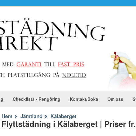
ag
Checklista - Rengöring
Kontakt/Boka
Om oss
S
Hem
Jämtland
Kälaberget
Flyttstädning i Kälaberget | Priser fr