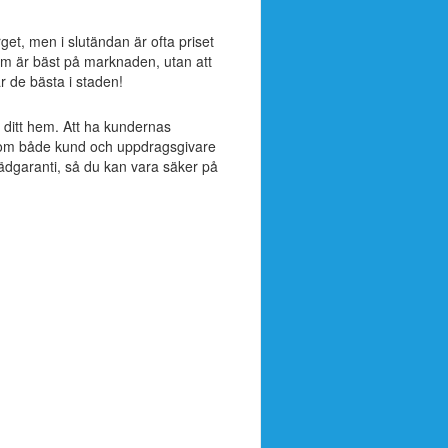
rget, men i slutändan är ofta priset
om är bäst på marknaden, utan att
är de bästa i staden!
ll ditt hem. Att ha kundernas
ak som både kund och uppdragsgivare
tädgaranti, så du kan vara säker på