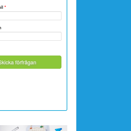
ail
*
m
Skicka förfrågan