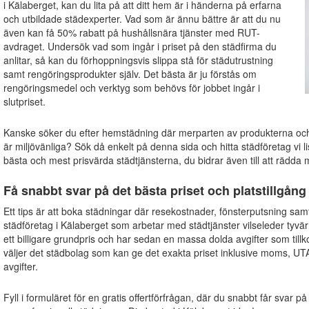
i Kälaberget, kan du lita på att ditt hem är i händerna på erfarna
och utbildade städexperter. Vad som är ännu bättre är att du nu
även kan få 50% rabatt på hushållsnära tjänster med RUT-
avdraget. Undersök vad som ingår i priset på den städfirma du
anlitar, så kan du förhoppningsvis slippa stå för städutrustning
samt rengöringsprodukter själv. Det bästa är ju förstås om
rengöringsmedel och verktyg som behövs för jobbet ingår i
slutpriset.
Kanske söker du efter hemstädning där merparten av produkterna o
är miljövänliga? Sök då enkelt på denna sida och hitta städföretag vi li
bästa och mest prisvärda städtjänsterna, du bidrar även till att rädda m
Få snabbt svar på det bästa priset och platstillgång
Ett tips är att boka städningar där resekostnader, fönsterputsning sam
städföretag i Kälaberget som arbetar med städtjänster vilseleder tyvä
ett billigare grundpris och har sedan en massa dolda avgifter som til
väljer det städbolag som kan ge det exakta priset inklusive moms, UT
avgifter.
Fyll i formuläret för en gratis offertförfrågan, där du snabbt får svar på