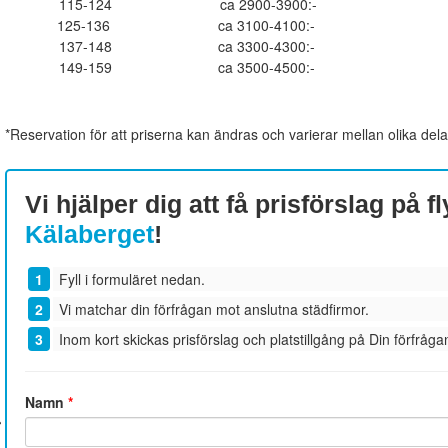
115-124
ca 2900-3900:-
125-136
ca 3100-4100:-
137-148
ca 3300-4300:-
149-159
ca 3500-4500:-
*Reservation för att priserna kan ändras och varierar mellan olika dela
Vi hjälper dig att få prisförslag på fl
Kälaberget
!
Fyll i formuläret nedan.
Vi matchar din förfrågan mot anslutna städfirmor.
Inom kort skickas prisförslag och platstillgång på Din förfrågan
Namn
*