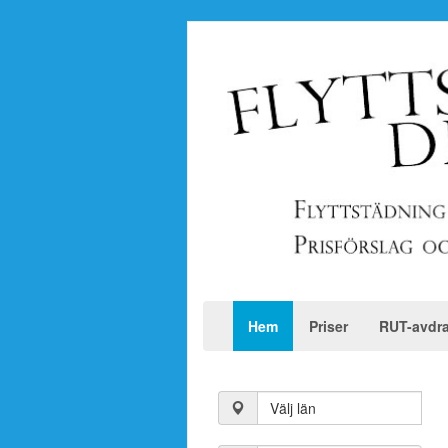
Hem
Priser
RUT-avdr
Välj län