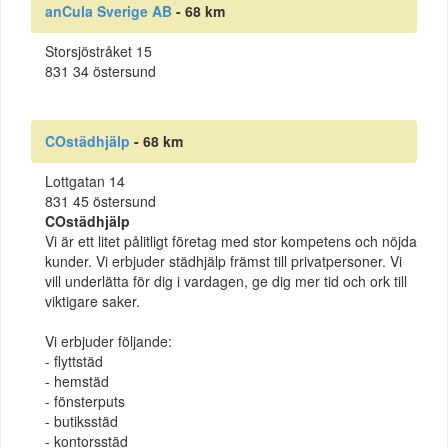
anCula Sverige AB
- 68 km
Storsjöstråket 15
831 34 östersund
COstädhjälp
- 68 km
Lottgatan 14
831 45 östersund
COstädhjälp
Vi är ett litet pålitligt företag med stor kompetens och nöjda
kunder. Vi erbjuder städhjälp främst till privatpersoner. Vi
vill underlätta för dig i vardagen, ge dig mer tid och ork till
viktigare saker.
Vi erbjuder följande:
- flyttstäd
- hemstäd
- fönsterputs
- butiksstäd
- kontorsstäd