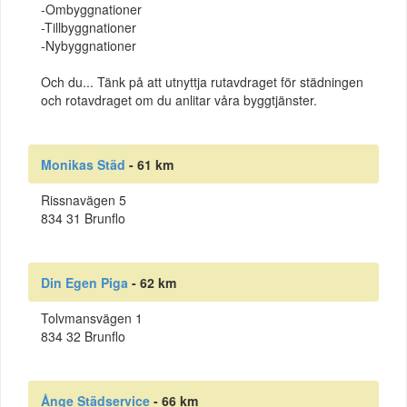
-Ombyggnationer
-Tillbyggnationer
-Nybyggnationer
Och du... Tänk på att utnyttja rutavdraget för städningen
och rotavdraget om du anlitar våra byggtjänster.
Monikas Städ
- 61 km
Rissnavägen 5
834 31 Brunflo
Din Egen Piga
- 62 km
Tolvmansvägen 1
834 32 Brunflo
Ånge Städservice
- 66 km