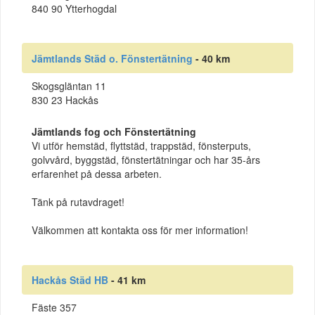
840 90 Ytterhogdal
Jämtlands Städ o. Fönstertätning
- 40 km
Skogsgläntan 11
830 23 Hackås
Jämtlands fog och Fönstertätning
Vi utför hemstäd, flyttstäd, trappstäd, fönsterputs,
golvvård, byggstäd, fönstertätningar och har 35-års
erfarenhet på dessa arbeten.
Tänk på rutavdraget!
Välkommen att kontakta oss för mer information!
Hackås Städ HB
- 41 km
Fäste 357