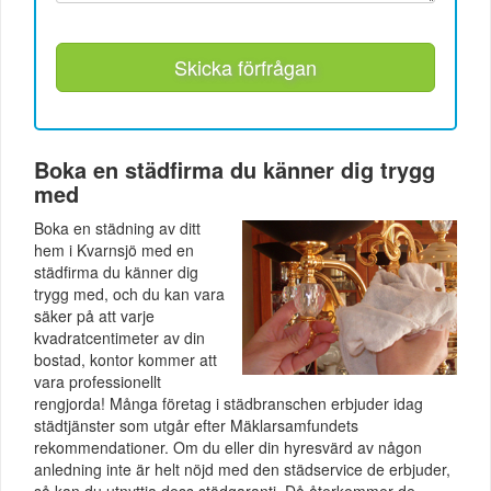
Skicka förfrågan
Boka en städfirma du känner dig trygg
med
Boka en städning av ditt
hem i Kvarnsjö med en
städfirma du känner dig
trygg med, och du kan vara
säker på att varje
kvadratcentimeter av din
bostad, kontor kommer att
vara professionellt
rengjorda! Många företag i städbranschen erbjuder idag
städtjänster som utgår efter Mäklarsamfundets
rekommendationer. Om du eller din hyresvärd av någon
anledning inte är helt nöjd med den städservice de erbjuder,
så kan du utnyttja dess städgaranti. Då återkommer de