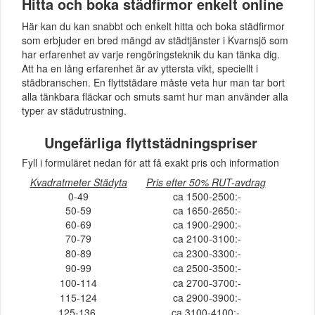
Hitta och boka städfirmor enkelt online
Här kan du kan snabbt och enkelt hitta och boka städfirmor
som erbjuder en bred mängd av städtjänster i Kvarnsjö som
har erfarenhet av varje rengöringsteknik du kan tänka dig.
Att ha en lång erfarenhet är av yttersta vikt, speciellt i
städbranschen. En flyttstädare måste veta hur man tar bort
alla tänkbara fläckar och smuts samt hur man använder alla
typer av städutrustning.
Ungefärliga flyttstädningspriser
Fyll i formuläret nedan för att få exakt pris och information
Kvadratmeter Städyta
Pris efter 50% RUT-avdrag
0-49
ca 1500-2500:-
50-59
ca 1650-2650:-
60-69
ca 1900-2900:-
70-79
ca 2100-3100:-
80-89
ca 2300-3300:-
90-99
ca 2500-3500:-
100-114
ca 2700-3700:-
115-124
ca 2900-3900:-
125-136
ca 3100-4100:-