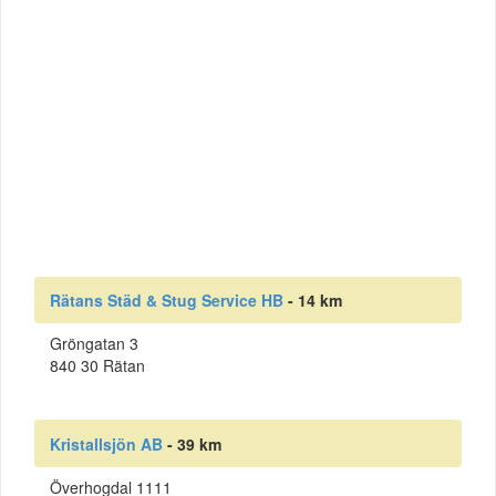
Rätans Städ & Stug Service HB
- 14 km
Gröngatan 3
840 30 Rätan
Kristallsjön AB
- 39 km
Överhogdal 1111