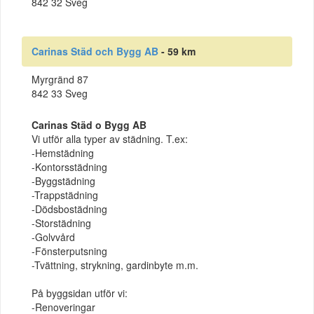
842 32 Sveg
Carinas Städ och Bygg AB
- 59 km
Myrgränd 87
842 33 Sveg
Carinas Städ o Bygg AB
Vi utför alla typer av städning. T.ex:
-Hemstädning
-Kontorsstädning
-Byggstädning
-Trappstädning
-Dödsbostädning
-Storstädning
-Golvvård
-Fönsterputsning
-Tvättning, strykning, gardinbyte m.m.
På byggsidan utför vi:
-Renoveringar