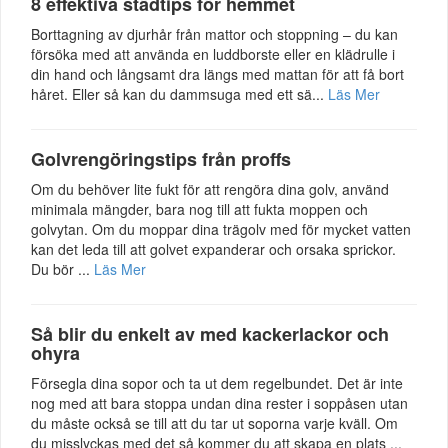
8 effektiva städtips för hemmet
Borttagning av djurhår från mattor och stoppning – du kan
försöka med att använda en luddborste eller en klädrulle i
din hand och långsamt dra längs med mattan för att få bort
håret. Eller så kan du dammsuga med ett sä...
Läs Mer
Golvrengöringstips från proffs
Om du behöver lite fukt för att rengöra dina golv, använd
minimala mängder, bara nog till att fukta moppen och
golvytan. Om du moppar dina trägolv med för mycket vatten
kan det leda till att golvet expanderar och orsaka sprickor.
Du bör ...
Läs Mer
Så blir du enkelt av med kackerlackor och
ohyra
Försegla dina sopor och ta ut dem regelbundet. Det är inte
nog med att bara stoppa undan dina rester i soppåsen utan
du måste också se till att du tar ut soporna varje kväll. Om
du misslyckas med det så kommer du att skapa en plats ...