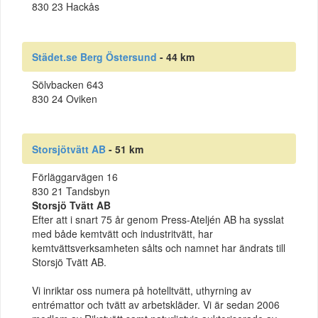
830 23 Hackås
Städet.se Berg Östersund
- 44 km
Sölvbacken 643
830 24 Oviken
Storsjötvätt AB
- 51 km
Förläggarvägen 16
830 21 Tandsbyn
Storsjö Tvätt AB
Efter att i snart 75 år genom Press-Ateljén AB ha sysslat
med både kemtvätt och industritvätt, har
kemtvättsverksamheten sålts och namnet har ändrats till
Storsjö Tvätt AB.
Vi inriktar oss numera på hotelltvätt, uthyrning av
entrémattor och tvätt av arbetskläder. Vi är sedan 2006