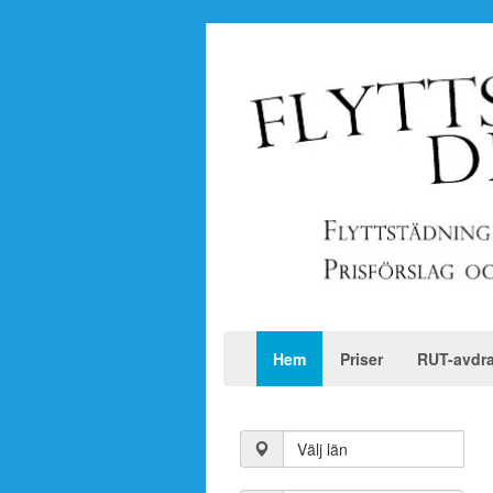
Hem
Priser
RUT-avdr
Välj län