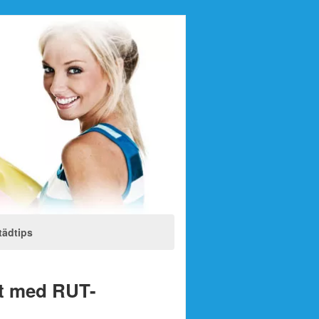
tädtips
tt med RUT-