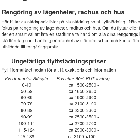
Rengöring av lägenheter, radhus och hus
Här hittar du städspecialister på slutstädning samt flyttstädning i Näste
fokus på rengöring av lägenheter, radhus och hus. Om du flyttar eller fö
det ett smart val att låta en städfirma ta hand om alla dina rengörings b
städföretag som har lång erfarenhet av städbranschen och kan utför
utbildade till rengöringsproffs.
Ungefärliga flyttstädningspriser
Fyll i formuläret nedan för att få exakt pris och information
Kvadratmeter Städyta
Pris efter 50% RUT-avdrag
0-49
ca 1500-2500:-
50-59
ca 1650-2650:-
60-69
ca 1900-2900:-
70-79
ca 2100-3100:-
80-89
ca 2300-3300:-
90-99
ca 2500-3500:-
100-114
ca 2700-3700:-
115-124
ca 2900-3900:-
125-136
ca 3100-4100:-