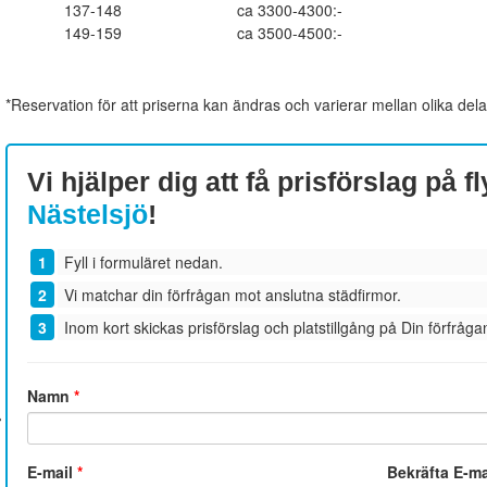
137-148
ca 3300-4300:-
149-159
ca 3500-4500:-
*Reservation för att priserna kan ändras och varierar mellan olika dela
Vi hjälper dig att få prisförslag på fl
Nästelsjö
!
Fyll i formuläret nedan.
Vi matchar din förfrågan mot anslutna städfirmor.
Inom kort skickas prisförslag och platstillgång på Din förfrågan
Namn
*
E-mail
*
Bekräfta E-m