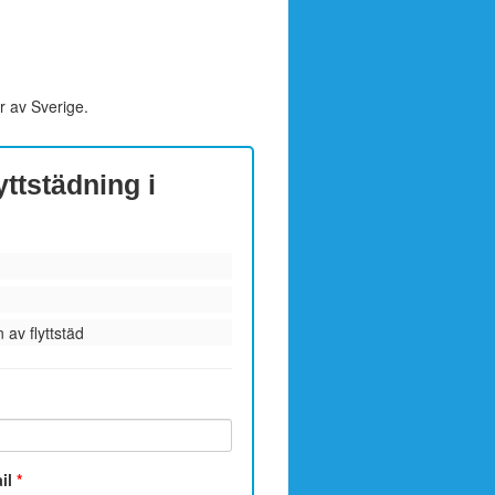
r av Sverige.
yttstädning i
 av flyttstäd
ail
*