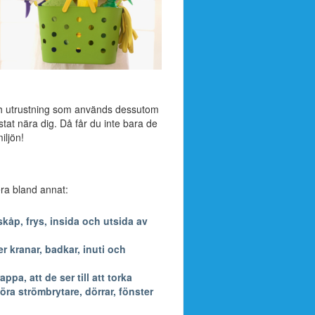
ch utrustning som används dessutom
stat nära dig. Då får du inte bara de
iljön!
dera bland annat:
kåp, frys, insida och utsida av
 kranar, badkar, inuti och
a, att de ser till att torka
öra strömbrytare, dörrar, fönster