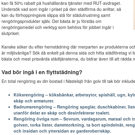
kan få 50% rabatt på hushållsnära tjänster med RUT-avdraget.
Undersök vad som ingår i priset på den städfirma du anlitar, så
kan du förhoppningsvis slippa stå för städutrustning samt
rengöringsprodukter själv. Det bästa är ju förstås om
rengöringsmedel och verktyg som behövs för jobbet ingår i
slutpriset.
Kanske söker du efter hemstädning där merparten av produkterna o
är miljövänliga? Sök då enkelt på denna sida och hitta städföretag vi li
bästa och mest prisvärda städtjänsterna, du bidrar även till att rädda m
Vad bör ingå i en flyttstädning?
En total rengöring av din bostad i Nästelsjö från golv till tak bör inklu
Köksrengöring – köksbänkar, arbetsytor, spishäll, ugn, kyls
skåp och armaturer.
Badrumsrengöring – Rengöring speglar, duschkabiner, lister
utanför delar av skåp och desinfekterar toalett.
Rengöring övriga rum – Sovrum, vardagsrum, matsal och trapp
golven, torka lister, dammtorkning, ta bort spindelnät, reng
och insidan och yttersidan av garderober/skåp.