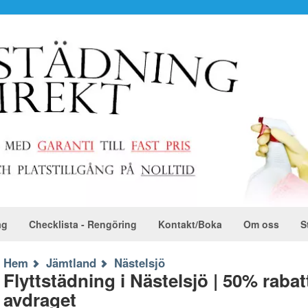
ag
Checklista - Rengöring
Kontakt/Boka
Om oss
S
Hem
Jämtland
Nästelsjö
Flyttstädning i Nästelsjö | 50% raba
avdraget