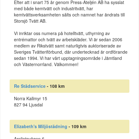
Efter att i snart 75 år genom Press-Ateljén AB ha sysslat
med både kemtvätt och industritvätt, har
kemtvättsverksamheten sålts och namnet har ändrats till
Storsjö Tvätt AB.
Vi inriktar oss numera på hotelltvätt, uthyrning av
entrémattor och tvätt av arbetskläder. Vi är sedan 2006
medlem av Rikstvätt samt naturligtvis auktoriserade av
Sveriges Tvätteriförbund, där undertecknad är ordförande
sedan 1994. Vi har vårt upptagningsområde i Jämtland
och Västernorrland. Välkommen!
Re Städservice
- 108 km
Norra Kallmyr 15
827 94 Ljusdal
Elizabeth's Miljöstädning
- 109 km
Arnljotsvägen 6