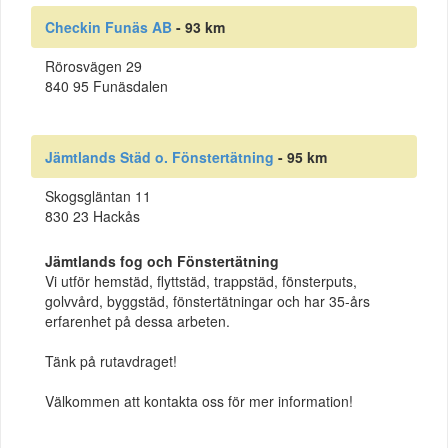
Checkin Funäs AB
- 93 km
Rörosvägen 29
840 95 Funäsdalen
Jämtlands Städ o. Fönstertätning
- 95 km
Skogsgläntan 11
830 23 Hackås
Jämtlands fog och Fönstertätning
Vi utför hemstäd, flyttstäd, trappstäd, fönsterputs,
golvvård, byggstäd, fönstertätningar och har 35-års
erfarenhet på dessa arbeten.
Tänk på rutavdraget!
Välkommen att kontakta oss för mer information!