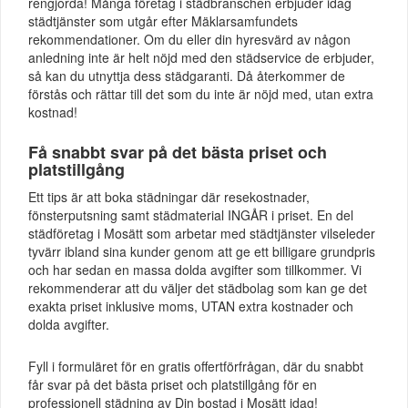
rengjorda! Många företag i städbranschen erbjuder idag
städtjänster som utgår efter Mäklarsamfundets
rekommendationer. Om du eller din hyresvärd av någon
anledning inte är helt nöjd med den städservice de erbjuder,
så kan du utnyttja dess städgaranti. Då återkommer de
förstås och rättar till det som du inte är nöjd med, utan extra
kostnad!
Få snabbt svar på det bästa priset och
platstillgång
Ett tips är att boka städningar där resekostnader,
fönsterputsning samt städmaterial INGÅR i priset. En del
städföretag i Mosätt som arbetar med städtjänster vilseleder
tyvärr ibland sina kunder genom att ge ett billigare grundpris
och har sedan en massa dolda avgifter som tillkommer. Vi
rekommenderar att du väljer det städbolag som kan ge det
exakta priset inklusive moms, UTAN extra kostnader och
dolda avgifter.
Fyll i formuläret för en gratis offertförfrågan, där du snabbt
får svar på det bästa priset och platstillgång för en
professionell städning av Din bostad i Mosätt idag!