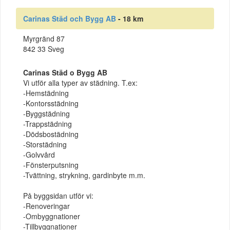
Carinas Städ och Bygg AB
- 18 km
Myrgränd 87
842 33 Sveg
Carinas Städ o Bygg AB
Vi utför alla typer av städning. T.ex:
-Hemstädning
-Kontorsstädning
-Byggstädning
-Trappstädning
-Dödsbostädning
-Storstädning
-Golvvård
-Fönsterputsning
-Tvättning, strykning, gardinbyte m.m.
På byggsidan utför vi:
-Renoveringar
-Ombyggnationer
-Tillbyggnationer