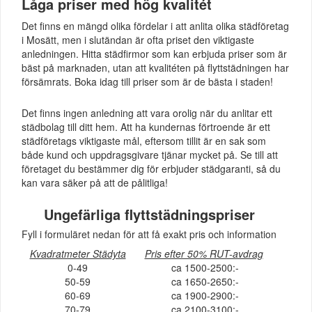
Låga priser med hög kvalitét
Det finns en mängd olika fördelar i att anlita olika städföretag
i Mosätt, men i slutändan är ofta priset den viktigaste
anledningen. Hitta städfirmor som kan erbjuda priser som är
bäst på marknaden, utan att kvalitéten på flyttstädningen har
försämrats. Boka idag till priser som är de bästa i staden!
Det finns ingen anledning att vara orolig när du anlitar ett
städbolag till ditt hem. Att ha kundernas förtroende är ett
städföretags viktigaste mål, eftersom tillit är en sak som
både kund och uppdragsgivare tjänar mycket på. Se till att
företaget du bestämmer dig för erbjuder städgaranti, så du
kan vara säker på att de pålitliga!
Ungefärliga flyttstädningspriser
Fyll i formuläret nedan för att få exakt pris och information
Kvadratmeter Städyta
Pris efter 50% RUT-avdrag
0-49
ca 1500-2500:-
50-59
ca 1650-2650:-
60-69
ca 1900-2900:-
70-79
ca 2100-3100:-