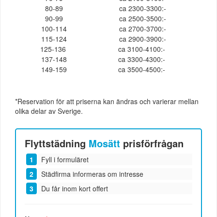
80-89
ca 2300-3300:-
90-99
ca 2500-3500:-
100-114
ca 2700-3700:-
115-124
ca 2900-3900:-
125-136
ca 3100-4100:-
137-148
ca 3300-4300:-
149-159
ca 3500-4500:-
*Reservation för att priserna kan ändras och varierar mellan
olika delar av Sverige.
Flyttstädning
Mosätt
prisförfrågan
Fyll i formuläret
Städfirma informeras om intresse
Du får inom kort offert