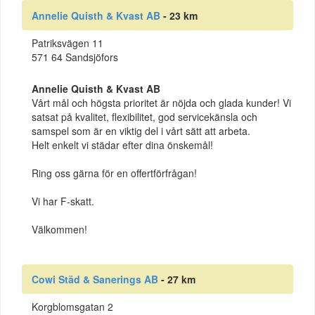
Annelie Quisth & Kvast AB
- 23 km
Patriksvägen 11
571 64 Sandsjöfors
Annelie Quisth & Kvast AB
Vårt mål och högsta prioritet är nöjda och glada kunder! Vi
satsat på kvalitet, flexibilitet, god servicekänsla och
samspel som är en viktig del i vårt sätt att arbeta.
Helt enkelt vi städar efter dina önskemål!
Ring oss gärna för en offertförfrågan!
Vi har F-skatt.
Välkommen!
Cowi Städ & Sanerings AB
- 27 km
Korgblomsgatan 2