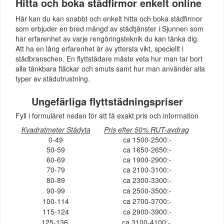
Hitta och boka städfirmor enkelt online
Här kan du kan snabbt och enkelt hitta och boka städfirmor
som erbjuder en bred mängd av städtjänster i Sjunnen som
har erfarenhet av varje rengöringsteknik du kan tänka dig.
Att ha en lång erfarenhet är av yttersta vikt, speciellt i
städbranschen. En flyttstädare måste veta hur man tar bort
alla tänkbara fläckar och smuts samt hur man använder alla
typer av städutrustning.
Ungefärliga flyttstädningspriser
Fyll i formuläret nedan för att få exakt pris och information
Kvadratmeter Städyta
Pris efter 50% RUT-avdrag
0-49
ca 1500-2500:-
50-59
ca 1650-2650:-
60-69
ca 1900-2900:-
70-79
ca 2100-3100:-
80-89
ca 2300-3300:-
90-99
ca 2500-3500:-
100-114
ca 2700-3700:-
115-124
ca 2900-3900:-
125-136
ca 3100-4100:-