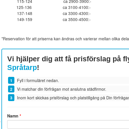
115-124
ca 2900-3900:-
125-136
ca 3100-4100:-
137-148
ca 3300-4300:-
149-159
ca 3500-4500:-
*Reservation för att priserna kan ändras och varierar mellan olika dela
Vi hjälper dig att få prisförslag på fl
Språtarp
!
Fyll i formuläret nedan.
Vi matchar din förfrågan mot anslutna städfirmor.
Inom kort skickas prisförslag och platstillgång på Din förfrågan
Namn
*