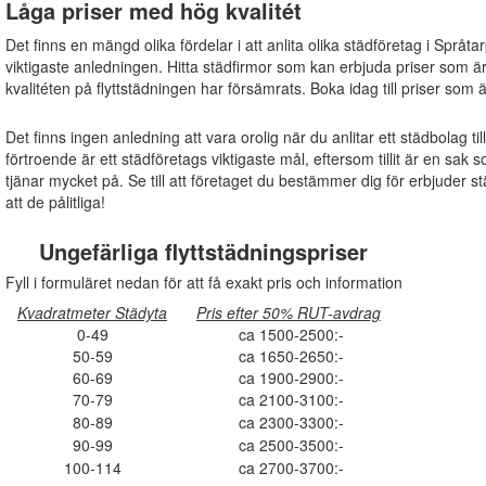
Låga priser med hög kvalitét
Det finns en mängd olika fördelar i att anlita olika städföretag i Språta
viktigaste anledningen. Hitta städfirmor som kan erbjuda priser som ä
kvalitéten på flyttstädningen har försämrats. Boka idag till priser som 
Det finns ingen anledning att vara orolig när du anlitar ett städbolag ti
förtroende är ett städföretags viktigaste mål, eftersom tillit är en s
tjänar mycket på. Se till att företaget du bestämmer dig för erbjuder s
att de pålitliga!
Ungefärliga flyttstädningspriser
Fyll i formuläret nedan för att få exakt pris och information
Kvadratmeter Städyta
Pris efter 50% RUT-avdrag
0-49
ca 1500-2500:-
50-59
ca 1650-2650:-
60-69
ca 1900-2900:-
70-79
ca 2100-3100:-
80-89
ca 2300-3300:-
90-99
ca 2500-3500:-
100-114
ca 2700-3700:-