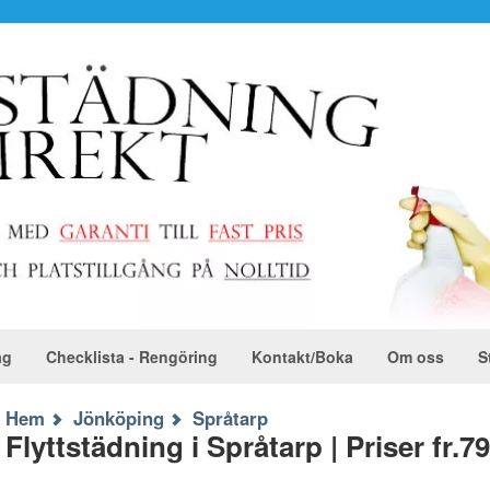
ag
Checklista - Rengöring
Kontakt/Boka
Om oss
S
Hem
Jönköping
Språtarp
Flyttstädning i Språtarp | Priser fr.79