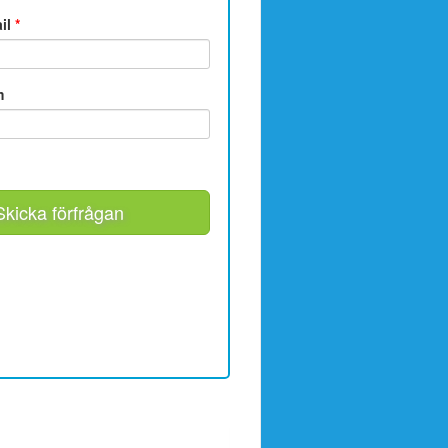
ail
*
m
Skicka förfrågan