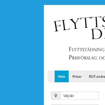
Hem
Priser
RUT-avdr
Välj län