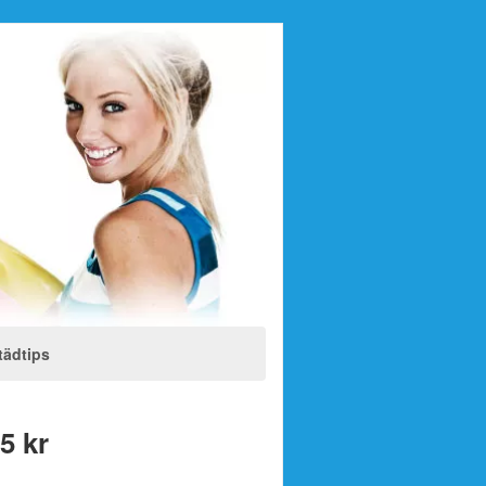
tädtips
5 kr