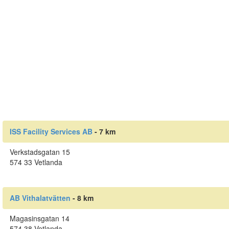
ISS Facility Services AB
- 7 km
Verkstadsgatan 15
574 33 Vetlanda
AB Vithalatvätten
- 8 km
Magasinsgatan 14
574 38 Vetlanda