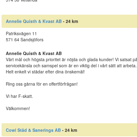
Annelie Quisth & Kvast AB
- 24 km
Patriksvägen 11
571 64 Sandsjöfors
Annelie Quisth & Kvast AB
Vårt mål och högsta prioritet är nöjda och glada kunder! Vi satsat på kv
servicekänsla och samspel som är en viktig del i vårt sätt att arbeta.
Helt enkelt vi städar efter dina önskemål!
Ring oss gärna för en offertförfrågan!
Vi har F-skatt.
Välkommen!
Cowi Städ & Sanerings AB
- 24 km