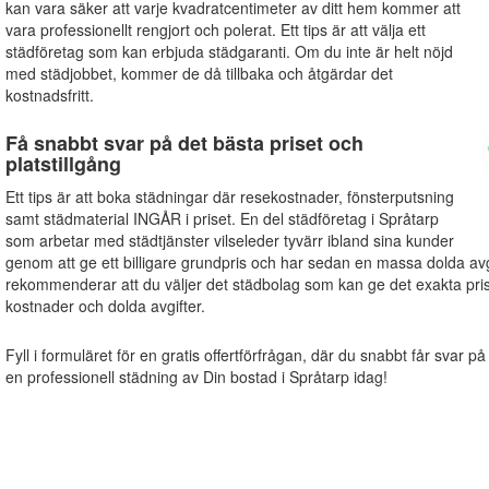
kan vara säker att varje kvadratcentimeter av ditt hem kommer att
vara professionellt rengjort och polerat. Ett tips är att välja ett
städföretag som kan erbjuda städgaranti. Om du inte är helt nöjd
med städjobbet, kommer de då tillbaka och åtgärdar det
kostnadsfritt.
Få snabbt svar på det bästa priset och
platstillgång
Ett tips är att boka städningar där resekostnader, fönsterputsning
samt städmaterial INGÅR i priset. En del städföretag i Språtarp
som arbetar med städtjänster vilseleder tyvärr ibland sina kunder
genom att ge ett billigare grundpris och har sedan en massa dolda avg
rekommenderar att du väljer det städbolag som kan ge det exakta pri
kostnader och dolda avgifter.
Fyll i formuläret för en gratis offertförfrågan, där du snabbt får svar på
en professionell städning av Din bostad i Språtarp idag!