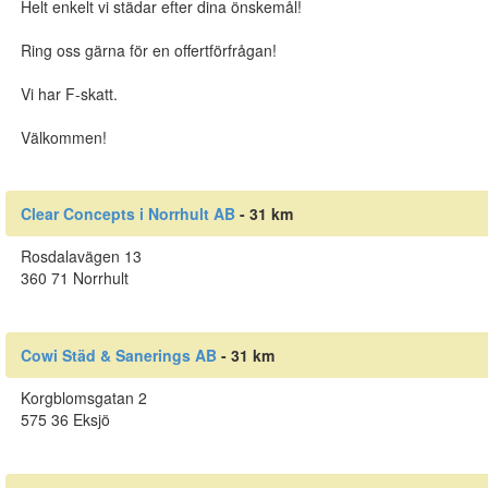
Helt enkelt vi städar efter dina önskemål!
Ring oss gärna för en offertförfrågan!
Vi har F-skatt.
Välkommen!
Clear Concepts i Norrhult AB
- 31 km
Rosdalavägen 13
360 71 Norrhult
Cowi Städ & Sanerings AB
- 31 km
Korgblomsgatan 2
575 36 Eksjö