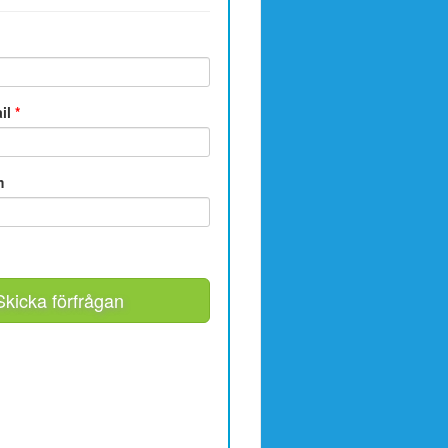
ail
*
m
Skicka förfrågan