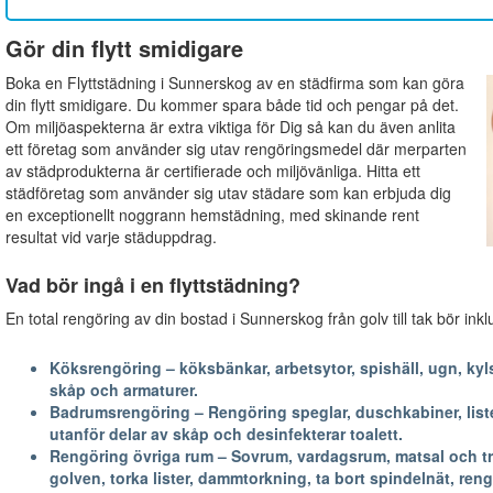
Gör din flytt smidigare
Boka en Flyttstädning i Sunnerskog av en städfirma som kan göra
din flytt smidigare. Du kommer spara både tid och pengar på det.
Om miljöaspekterna är extra viktiga för Dig så kan du även anlita
ett företag som använder sig utav rengöringsmedel där merparten
av städprodukterna är certifierade och miljövänliga. Hitta ett
städföretag som använder sig utav städare som kan erbjuda dig
en exceptionellt noggrann hemstädning, med skinande rent
resultat vid varje städuppdrag.
Vad bör ingå i en flyttstädning?
En total rengöring av din bostad i Sunnerskog från golv till tak bör ink
Köksrengöring – köksbänkar, arbetsytor, spishäll, ugn, kyls
skåp och armaturer.
Badrumsrengöring – Rengöring speglar, duschkabiner, lister
utanför delar av skåp och desinfekterar toalett.
Rengöring övriga rum – Sovrum, vardagsrum, matsal och trapp
golven, torka lister, dammtorkning, ta bort spindelnät, reng