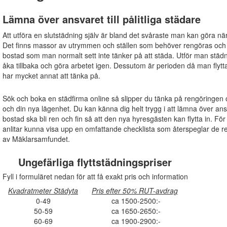
Lämna över ansvaret till pålitliga städare
Att utföra en slutstädning själv är bland det svåraste man kan göra när
Det finns massor av utrymmen och ställen som behöver rengöras och s
bostad som man normalt sett inte tänker på att städa. Utför man städn
åka tillbaka och göra arbetet igen. Dessutom är perioden då man flytta
har mycket annat att tänka på.
Sök och boka en städfirma online så slipper du tänka på rengöringen oc
och din nya lägenhet. Du kan känna dig helt trygg i att lämna över ansvare
bostad ska bli ren och fin så att den nya hyresgästen kan flytta in. För
anlitar kunna visa upp en omfattande checklista som återspeglar de
av Mäklarsamfundet.
Ungefärliga flyttstädningspriser
Fyll i formuläret nedan för att få exakt pris och information
Kvadratmeter Städyta
Pris efter 50% RUT-avdrag
0-49
ca 1500-2500:-
50-59
ca 1650-2650:-
60-69
ca 1900-2900:-