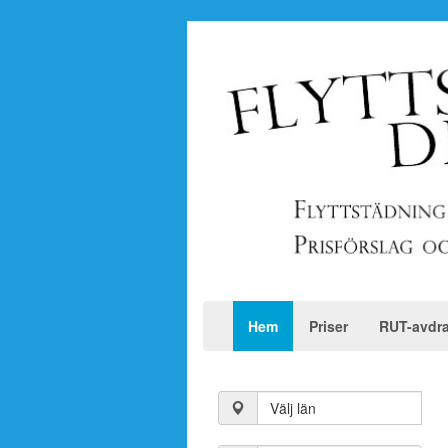
Hem
Priser
RUT-avdr
Välj län