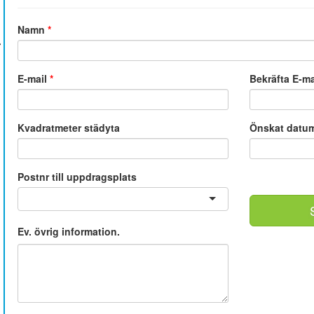
Namn
*
E-mail
*
Bekräfta E-m
Kvadratmeter städyta
Önskat datu
Postnr till uppdragsplats
Ev. övrig information.