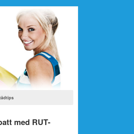
tädtips
abatt med RUT-