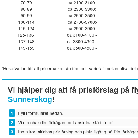
70-79
ca 2100-3100:-
80-89
ca 2300-3300:-
90-99
ca 2500-3500:-
100-114
ca 2700-3700:-
115-124
ca 2900-3900:-
125-136
ca 3100-4100:-
137-148
ca 3300-4300:-
149-159
ca 3500-4500:-
*Reservation för att priserna kan ändras och varierar mellan olika dela
Vi hjälper dig att få prisförslag på fl
Sunnerskog
!
Fyll i formuläret nedan.
Vi matchar din förfrågan mot anslutna städfirmor.
Inom kort skickas prisförslag och platstillgång på Din förfrågan