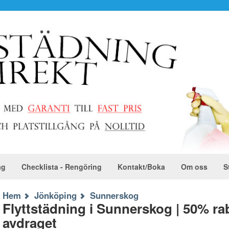
ag
Checklista - Rengöring
Kontakt/Boka
Om oss
S
Hem
Jönköping
Sunnerskog
Flyttstädning i Sunnerskog | 50% r
avdraget