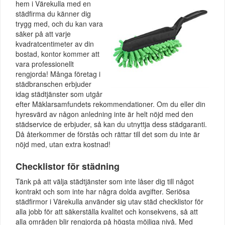
hem i Värekulla med en
städfirma du känner dig
trygg med, och du kan vara
säker på att varje
kvadratcentimeter av din
bostad, kontor kommer att
vara professionellt
rengjorda! Många företag i
städbranschen erbjuder
idag städtjänster som utgår
efter Mäklarsamfundets rekommendationer. Om du eller din
hyresvärd av någon anledning inte är helt nöjd med den
städservice de erbjuder, så kan du utnyttja dess städgaranti.
Då återkommer de förstås och rättar till det som du inte är
nöjd med, utan extra kostnad!
Checklistor för städning
Tänk på att välja städtjänster som inte låser dig till något
kontrakt och som inte har några dolda avgifter. Seriösa
städfirmor i Värekulla använder sig utav städ checklistor för
alla jobb för att säkerställa kvalitet och konsekvens, så att
alla områden blir rengjorda på högsta möjliga nivå. Med