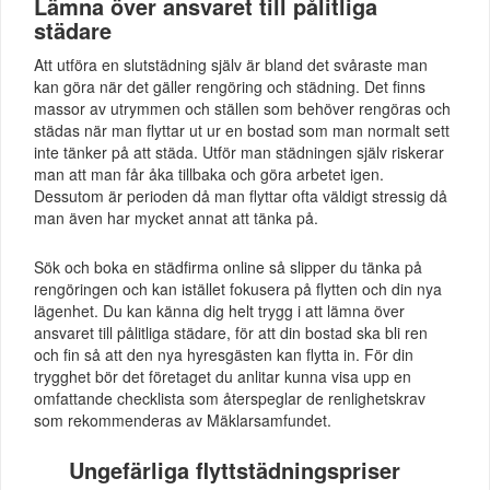
Lämna över ansvaret till pålitliga
städare
Att utföra en slutstädning själv är bland det svåraste man
kan göra när det gäller rengöring och städning. Det finns
massor av utrymmen och ställen som behöver rengöras och
städas när man flyttar ut ur en bostad som man normalt sett
inte tänker på att städa. Utför man städningen själv riskerar
man att man får åka tillbaka och göra arbetet igen.
Dessutom är perioden då man flyttar ofta väldigt stressig då
man även har mycket annat att tänka på.
Sök och boka en städfirma online så slipper du tänka på
rengöringen och kan istället fokusera på flytten och din nya
lägenhet. Du kan känna dig helt trygg i att lämna över
ansvaret till pålitliga städare, för att din bostad ska bli ren
och fin så att den nya hyresgästen kan flytta in. För din
trygghet bör det företaget du anlitar kunna visa upp en
omfattande checklista som återspeglar de renlighetskrav
som rekommenderas av Mäklarsamfundet.
Ungefärliga flyttstädningspriser