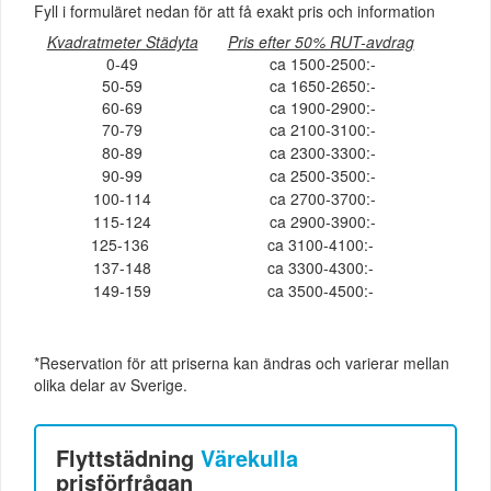
Fyll i formuläret nedan för att få exakt pris och information
Kvadratmeter Städyta
Pris efter 50% RUT-avdrag
0-49
ca 1500-2500:-
50-59
ca 1650-2650:-
60-69
ca 1900-2900:-
70-79
ca 2100-3100:-
80-89
ca 2300-3300:-
90-99
ca 2500-3500:-
100-114
ca 2700-3700:-
115-124
ca 2900-3900:-
125-136
ca 3100-4100:-
137-148
ca 3300-4300:-
149-159
ca 3500-4500:-
*Reservation för att priserna kan ändras och varierar mellan
olika delar av Sverige.
Flyttstädning
Värekulla
prisförfrågan