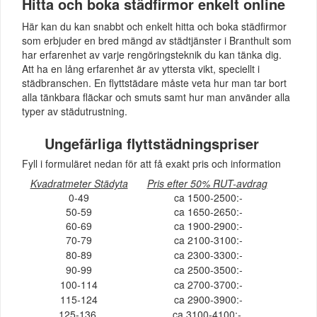
Hitta och boka städfirmor enkelt online
Här kan du kan snabbt och enkelt hitta och boka städfirmor
som erbjuder en bred mängd av städtjänster i Branthult som
har erfarenhet av varje rengöringsteknik du kan tänka dig.
Att ha en lång erfarenhet är av yttersta vikt, speciellt i
städbranschen. En flyttstädare måste veta hur man tar bort
alla tänkbara fläckar och smuts samt hur man använder alla
typer av städutrustning.
Ungefärliga flyttstädningspriser
Fyll i formuläret nedan för att få exakt pris och information
Kvadratmeter Städyta
Pris efter 50% RUT-avdrag
0-49
ca 1500-2500:-
50-59
ca 1650-2650:-
60-69
ca 1900-2900:-
70-79
ca 2100-3100:-
80-89
ca 2300-3300:-
90-99
ca 2500-3500:-
100-114
ca 2700-3700:-
115-124
ca 2900-3900:-
125-136
ca 3100-4100:-