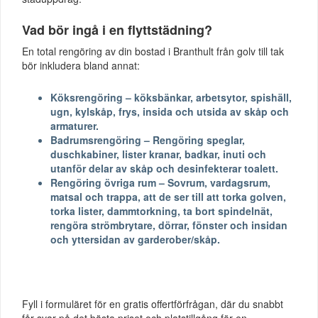
Vad bör ingå i en flyttstädning?
En total rengöring av din bostad i Branthult från golv till tak
bör inkludera bland annat:
Köksrengöring – köksbänkar, arbetsytor, spishäll,
ugn, kylskåp, frys, insida och utsida av skåp och
armaturer.
Badrumsrengöring – Rengöring speglar,
duschkabiner, lister kranar, badkar, inuti och
utanför delar av skåp och desinfekterar toalett.
Rengöring övriga rum – Sovrum, vardagsrum,
matsal och trappa, att de ser till att torka golven,
torka lister, dammtorkning, ta bort spindelnät,
rengöra strömbrytare, dörrar, fönster och insidan
och yttersidan av garderober/skåp.
Fyll i formuläret för en gratis offertförfrågan, där du snabbt
får svar på det bästa priset och platstillgång för en