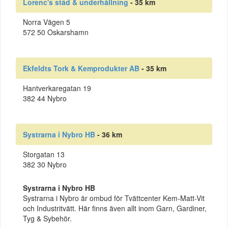
Lorenc's städ & underhållning
- 35 km
Norra Vägen 5
572 50 Oskarshamn
Ekfeldts Tork & Kemprodukter AB
- 35 km
Hantverkaregatan 19
382 44 Nybro
Systrarna i Nybro HB
- 36 km
Storgatan 13
382 30 Nybro
Systrarna i Nybro HB
Systrarna i Nybro är ombud för Tvättcenter Kem-Matt-Vit
och Industritvätt. Här finns även allt inom Garn, Gardiner,
Tyg & Sybehör.