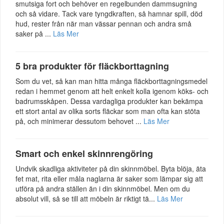
smutsiga fort och behöver en regelbunden dammsugning
och så vidare. Tack vare tyngdkraften, så hamnar spill, död
hud, rester från när man vässar pennan och andra små
saker på ...
Läs Mer
5 bra produkter för fläckborttagning
Som du vet, så kan man hitta många fläckborttagningsmedel
redan i hemmet genom att helt enkelt kolla igenom köks- och
badrumsskåpen. Dessa vardagliga produkter kan bekämpa
ett stort antal av olika sorts fläckar som man ofta kan stöta
på, och minimerar dessutom behovet ...
Läs Mer
Smart och enkel skinnrengöring
Undvik skadliga aktiviteter på din skinnmöbel. Byta blöja, äta
fet mat, rita eller måla naglarna är saker som lämpar sig att
utföra på andra ställen än i din skinnmöbel. Men om du
absolut vill, så se till att möbeln är riktigt tä...
Läs Mer