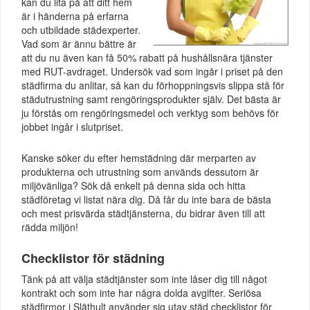
kan du lita på att ditt hem
är i händerna på erfarna
och utbildade städexperter.
Vad som är ännu bättre är
att du nu även kan få 50% rabatt på hushållsnära tjänster
med RUT-avdraget. Undersök vad som ingår i priset på den
städfirma du anlitar, så kan du förhoppningsvis slippa stå för
städutrustning samt rengöringsprodukter själv. Det bästa är
ju förstås om rengöringsmedel och verktyg som behövs för
jobbet ingår i slutpriset.
Kanske söker du efter hemstädning där merparten av
produkterna och utrustning som används dessutom är
miljövänliga? Sök då enkelt på denna sida och hitta
städföretag vi listat nära dig. Då får du inte bara de bästa
och mest prisvärda städtjänsterna, du bidrar även till att
rädda miljön!
Checklistor för städning
Tänk på att välja städtjänster som inte låser dig till något
kontrakt och som inte har några dolda avgifter. Seriösa
städfirmor i Släthult använder sig utav städ checklistor för