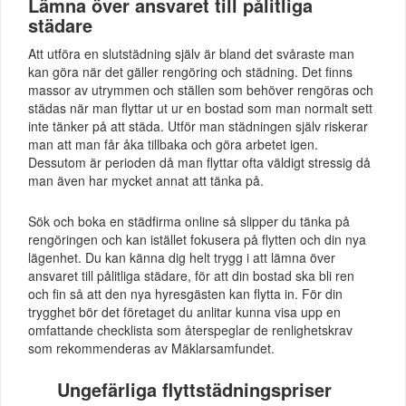
Lämna över ansvaret till pålitliga
städare
Att utföra en slutstädning själv är bland det svåraste man
kan göra när det gäller rengöring och städning. Det finns
massor av utrymmen och ställen som behöver rengöras och
städas när man flyttar ut ur en bostad som man normalt sett
inte tänker på att städa. Utför man städningen själv riskerar
man att man får åka tillbaka och göra arbetet igen.
Dessutom är perioden då man flyttar ofta väldigt stressig då
man även har mycket annat att tänka på.
Sök och boka en städfirma online så slipper du tänka på
rengöringen och kan istället fokusera på flytten och din nya
lägenhet. Du kan känna dig helt trygg i att lämna över
ansvaret till pålitliga städare, för att din bostad ska bli ren
och fin så att den nya hyresgästen kan flytta in. För din
trygghet bör det företaget du anlitar kunna visa upp en
omfattande checklista som återspeglar de renlighetskrav
som rekommenderas av Mäklarsamfundet.
Ungefärliga flyttstädningspriser