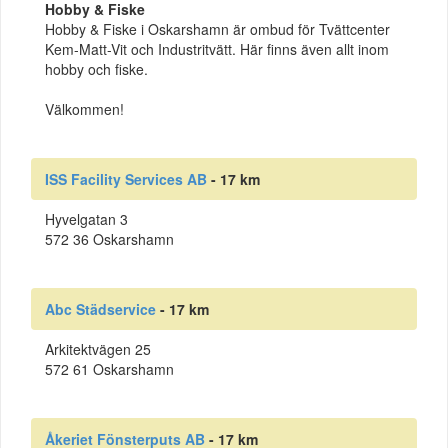
Hobby & Fiske
Hobby & Fiske i Oskarshamn är ombud för Tvättcenter
Kem-Matt-Vit och Industritvätt. Här finns även allt inom
hobby och fiske.
Välkommen!
ISS Facility Services AB
- 17 km
Hyvelgatan 3
572 36 Oskarshamn
Abc Städservice
- 17 km
Arkitektvägen 25
572 61 Oskarshamn
Åkeriet Fönsterputs AB
- 17 km