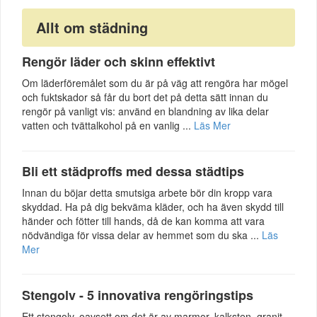
Allt om städning
Rengör läder och skinn effektivt
Om läderföremålet som du är på väg att rengöra har mögel
och fuktskador så får du bort det på detta sätt innan du
rengör på vanligt vis: använd en blandning av lika delar
vatten och tvättalkohol på en vanlig ...
Läs Mer
Bli ett städproffs med dessa städtips
Innan du böjar detta smutsiga arbete bör din kropp vara
skyddad. Ha på dig bekväma kläder, och ha även skydd till
händer och fötter till hands, då de kan komma att vara
nödvändiga för vissa delar av hemmet som du ska ...
Läs
Mer
Stengolv - 5 innovativa rengöringstips
Ett stengolv, oavsett om det är av marmor, kalksten, granit,