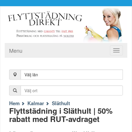
Menu
Toggle
navigati
Välj län
Hem
Kalmar
Släthult
Flyttstädning i Släthult | 50%
rabatt med RUT-avdraget