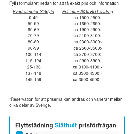
Fyll i formuläret nedan för att få exakt pris och information
Kvadratmeter Städyta
Pris efter 50% RUT-avdrag
0-49
ca 1500-2500:-
50-59
ca 1650-2650:-
60-69
ca 1900-2900:-
70-79
ca 2100-3100:-
80-89
ca 2300-3300:-
90-99
ca 2500-3500:-
100-114
ca 2700-3700:-
115-124
ca 2900-3900:-
125-136
ca 3100-4100:-
137-148
ca 3300-4300:-
149-159
ca 3500-4500:-
*Reservation för att priserna kan ändras och varierar mellan
olika delar av Sverige.
Flyttstädning
Släthult
prisförfrågan