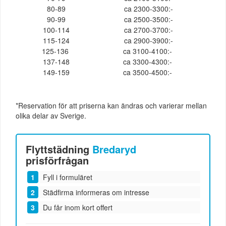
80-89
ca 2300-3300:-
90-99
ca 2500-3500:-
100-114
ca 2700-3700:-
115-124
ca 2900-3900:-
125-136
ca 3100-4100:-
137-148
ca 3300-4300:-
149-159
ca 3500-4500:-
*Reservation för att priserna kan ändras och varierar mellan
olika delar av Sverige.
Flyttstädning
Bredaryd
prisförfrågan
Fyll i formuläret
Städfirma informeras om intresse
Du får inom kort offert