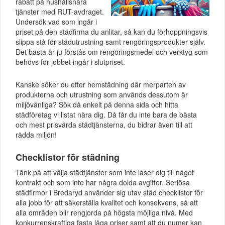
rabatt på hushållsnära
tjänster med RUT-avdraget.
Undersök vad som ingår i
priset på den städfirma du anlitar, så kan du förhoppningsvis
slippa stå för städutrustning samt rengöringsprodukter själv.
Det bästa är ju förstås om rengöringsmedel och verktyg som
behövs för jobbet ingår i slutpriset.
Kanske söker du efter hemstädning där merparten av
produkterna och utrustning som används dessutom är
miljövänliga? Sök då enkelt på denna sida och hitta
städföretag vi listat nära dig. Då får du inte bara de bästa
och mest prisvärda städtjänsterna, du bidrar även till att
rädda miljön!
Checklistor för städning
Tänk på att välja städtjänster som inte låser dig till något
kontrakt och som inte har några dolda avgifter. Seriösa
städfirmor i Bredaryd använder sig utav städ checklistor för
alla jobb för att säkerställa kvalitet och konsekvens, så att
alla områden blir rengjorda på högsta möjliga nivå. Med
konkurrenskraftiga fasta låga priser samt att du numer kan