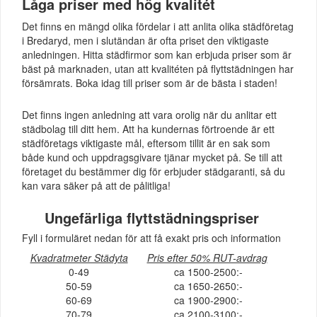
Låga priser med hög kvalitét
Det finns en mängd olika fördelar i att anlita olika städföretag
i Bredaryd, men i slutändan är ofta priset den viktigaste
anledningen. Hitta städfirmor som kan erbjuda priser som är
bäst på marknaden, utan att kvalitéten på flyttstädningen har
försämrats. Boka idag till priser som är de bästa i staden!
Det finns ingen anledning att vara orolig när du anlitar ett
städbolag till ditt hem. Att ha kundernas förtroende är ett
städföretags viktigaste mål, eftersom tillit är en sak som
både kund och uppdragsgivare tjänar mycket på. Se till att
företaget du bestämmer dig för erbjuder städgaranti, så du
kan vara säker på att de pålitliga!
Ungefärliga flyttstädningspriser
Fyll i formuläret nedan för att få exakt pris och information
Kvadratmeter Städyta
Pris efter 50% RUT-avdrag
0-49
ca 1500-2500:-
50-59
ca 1650-2650:-
60-69
ca 1900-2900:-
70-79
ca 2100-3100:-