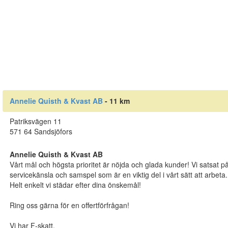
Annelie Quisth & Kvast AB
- 11 km
Patriksvägen 11
571 64 Sandsjöfors
Annelie Quisth & Kvast AB
Vårt mål och högsta prioritet är nöjda och glada kunder! Vi satsat på kv
servicekänsla och samspel som är en viktig del i vårt sätt att arbeta.
Helt enkelt vi städar efter dina önskemål!
Ring oss gärna för en offertförfrågan!
Vi har F-skatt.