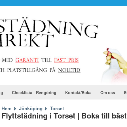
ag
Checklista - Rengöring
Kontakt/Boka
Om oss
S
Hem
Jönköping
Torset
Flyttstädning i Torset | Boka till bäs