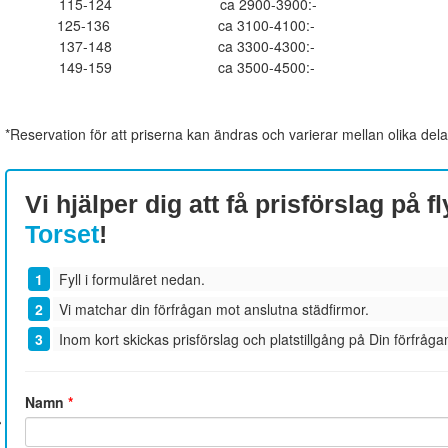
115-124
ca 2900-3900:-
125-136
ca 3100-4100:-
137-148
ca 3300-4300:-
149-159
ca 3500-4500:-
*Reservation för att priserna kan ändras och varierar mellan olika dela
Vi hjälper dig att få prisförslag på fl
Torset
!
Fyll i formuläret nedan.
Vi matchar din förfrågan mot anslutna städfirmor.
Inom kort skickas prisförslag och platstillgång på Din förfrågan
Namn
*