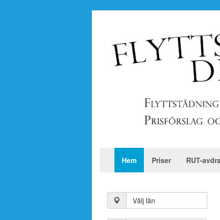
Hem
Priser
RUT-avdr
Välj län