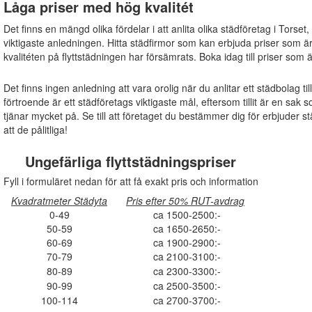
Låga priser med hög kvalitét
Det finns en mängd olika fördelar i att anlita olika städföretag i Torset
viktigaste anledningen. Hitta städfirmor som kan erbjuda priser som ä
kvalitéten på flyttstädningen har försämrats. Boka idag till priser som 
Det finns ingen anledning att vara orolig när du anlitar ett städbolag ti
förtroende är ett städföretags viktigaste mål, eftersom tillit är en s
tjänar mycket på. Se till att företaget du bestämmer dig för erbjuder s
att de pålitliga!
Ungefärliga flyttstädningspriser
Fyll i formuläret nedan för att få exakt pris och information
Kvadratmeter Städyta
Pris efter 50% RUT-avdrag
0-49
ca 1500-2500:-
50-59
ca 1650-2650:-
60-69
ca 1900-2900:-
70-79
ca 2100-3100:-
80-89
ca 2300-3300:-
90-99
ca 2500-3500:-
100-114
ca 2700-3700:-