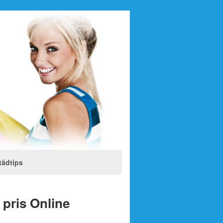
tädtips
t pris Online