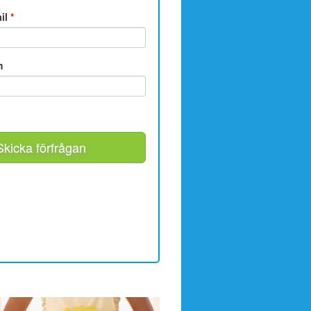
ail
*
m
Skicka förfrågan