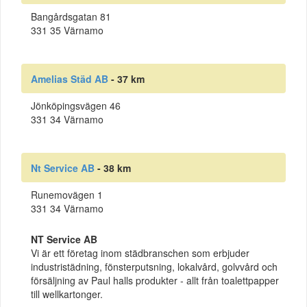
Bangårdsgatan 81
331 35 Värnamo
Amelias Städ AB
- 37 km
Jönköpingsvägen 46
331 34 Värnamo
Nt Service AB
- 38 km
Runemovägen 1
331 34 Värnamo
NT Service AB
Vi är ett företag inom städbranschen som erbjuder
industristädning, fönsterputsning, lokalvård, golvvård och
försäljning av Paul halls produkter - allt från toalettpapper
till wellkartonger.