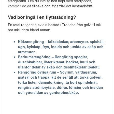
städgaranti. Om du inte är helt nöjd med städjobbet,
kommer de då tillbaka och åtgärdar det kostnadsfritt.
Vad bör ingå i en flyttstädning?
En total rengöring av din bostad i Tronebo från golv till tak
bör inkludera bland annat:
Köksrengöring – köksbänkar, arbetsytor, spishäll,
ugn, kylskåp, frys, insida och utsida av skåp och
armaturer.
Badrumsrengöring – Rengöring speglar,
duschkabiner, lister kranar, badkar, inuti och
utanför delar av skåp och desinfekterar toalett.
Rengöring övriga rum – Sovrum, vardagsrum,
matsal och trappa, att de ser till att torka golven,
torka lister, dammtorkning, ta bort spindelnät,
rengöra strömbrytare, dörrar, fönster och insidan
och yttersidan av garderober/skåp.