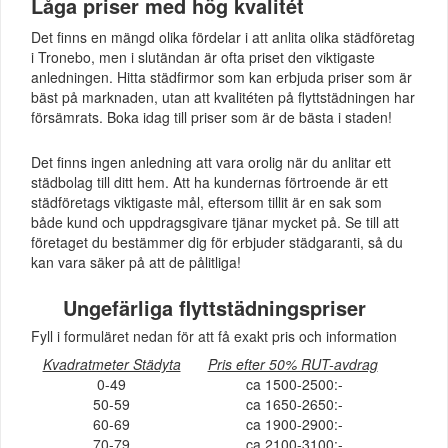
Låga priser med hög kvalitét
Det finns en mängd olika fördelar i att anlita olika städföretag
i Tronebo, men i slutändan är ofta priset den viktigaste
anledningen. Hitta städfirmor som kan erbjuda priser som är
bäst på marknaden, utan att kvalitéten på flyttstädningen har
försämrats. Boka idag till priser som är de bästa i staden!
Det finns ingen anledning att vara orolig när du anlitar ett
städbolag till ditt hem. Att ha kundernas förtroende är ett
städföretags viktigaste mål, eftersom tillit är en sak som
både kund och uppdragsgivare tjänar mycket på. Se till att
företaget du bestämmer dig för erbjuder städgaranti, så du
kan vara säker på att de pålitliga!
Ungefärliga flyttstädningspriser
Fyll i formuläret nedan för att få exakt pris och information
Kvadratmeter Städyta
Pris efter 50% RUT-avdrag
0-49
ca 1500-2500:-
50-59
ca 1650-2650:-
60-69
ca 1900-2900:-
70-79
ca 2100-3100:-