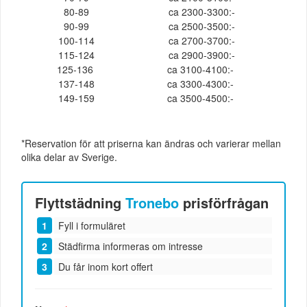
80-89
ca 2300-3300:-
90-99
ca 2500-3500:-
100-114
ca 2700-3700:-
115-124
ca 2900-3900:-
125-136
ca 3100-4100:-
137-148
ca 3300-4300:-
149-159
ca 3500-4500:-
*Reservation för att priserna kan ändras och varierar mellan
olika delar av Sverige.
Flyttstädning
Tronebo
prisförfrågan
Fyll i formuläret
Städfirma informeras om intresse
Du får inom kort offert