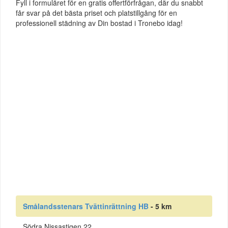
Fyll i formuläret för en gratis offertförfrågan, där du snabbt
får svar på det bästa priset och platstillgång för en
professionell städning av Din bostad i Tronebo idag!
Smålandsstenars Tvättinrättning HB
- 5 km
Södra Nissastigen 22