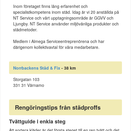
Inom företaget finns lång erfarenhet och
specialistkompetens inom städ. Idag är vi 20 anställda på
NT Service och vårt upptagningsområde är GGVV och
Ljungby. NT Service använder miljövänliga produkter och
städmetoder.
Medlem i Almega Serviceentreprenörena och har
därigenom kollektivavtal för våra medarbetare.
Norrbackens Städ & Fix
- 38 km
Storgatan 103
331 31 Värnamo
Rengöringstips från städproffs
Tvättguide i enkla steg
Att sortera kläder är det första steget till en ren tvätt och det