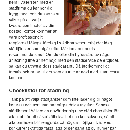
hem i Vällersten med en
städfirma du känner dig
trygg med, och du kan vara
säker på att varje
kvadratcentimeter av din
bostad, kontor kommer att
vara professionellt
rengjorda! Många företag i städbranschen erbjuder idag
städtjänster som utgår efter Mäklarsamfundets
rekommendationer. Om du eller din hyresvärd av någon
anledning inte är helt nöjd med den städservice de erbjuder,
så kan du utnyttja dess städgaranti. Då återkommer de
förstås och rättar till det som du inte är nöjd med, utan extra
kostnad!
Checklistor för städning
Tänk på att välja städtjänster som inte låser dig till något
kontrakt och som inte har några dolda avgifter. Seriösa
städfirmor i Vällersten använder sig utav städ checklistor för
alla jobb för att säkerställa kvalitet och konsekvens, så att
alla områden blir rengjorda på högsta möjliga nivå. Med
konkurrenskraftiga fasta låga priser samt att du numer kan