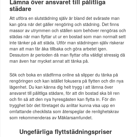
Lämna över ansvaret till pålitliga
städare
Att utföra en slutstädning själv är bland det svåraste man
kan göra när det gäller rengöring och städning. Det finns
massor av utrymmen och ställen som behöver rengöras och
städas när man flyttar ut ur en bostad som man normalt sett
inte tänker på att städa. Utför man städningen själv riskerar
man att man får åka tillbaka och göra arbetet igen.
Dessutom är perioden då man flyttar ofta väldigt stressig då
man även har mycket annat att tänka på.
Sök och boka en städfirma online så slipper du tänka på
rengöringen och kan istället fokusera på flytten och din nya
lägenhet. Du kan känna dig helt trygg i att lämna över
ansvaret till pålitliga städare, för att din bostad ska bli ren
och fin så att den nya hyresgästen kan flytta in. För din
trygghet bör det företaget du anlitar kunna visa upp en
omfattande checklista som återspeglar de renlighetskrav
som rekommenderas av Mäklarsamfundet.
Ungefärliga flyttstädningspriser