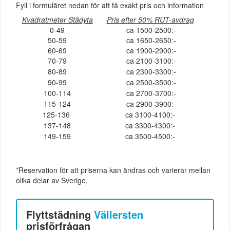
Fyll i formuläret nedan för att få exakt pris och information
Kvadratmeter Städyta
Pris efter 50% RUT-avdrag
0-49
ca 1500-2500:-
50-59
ca 1650-2650:-
60-69
ca 1900-2900:-
70-79
ca 2100-3100:-
80-89
ca 2300-3300:-
90-99
ca 2500-3500:-
100-114
ca 2700-3700:-
115-124
ca 2900-3900:-
125-136
ca 3100-4100:-
137-148
ca 3300-4300:-
149-159
ca 3500-4500:-
*Reservation för att priserna kan ändras och varierar mellan
olika delar av Sverige.
Flyttstädning
Vällersten
prisförfrågan