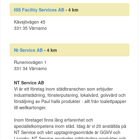
ISS Facility Services AB
- 4 km
Kävsjövägen 45
331 35 Värnamo
Nt Service AB
- 4 km
Runemovägen 1
331 34 Värnamo
NT Service AB
Vi är ett företag inom städbranschen som erbjuder
industristädning, fönsterputsning, lokalvård, golvvård och
försäljning av Paul halls produkter - allt från toalettpapper
till wellkartonger.
Inom företaget finns lång erfarenhet och
specialistkompetens inom städ. Idag är vi 20 anställda på
NT Service och vårt upptagningsområde är GGVV och
Ljungby. NT Service använder miljövänliga produkter och